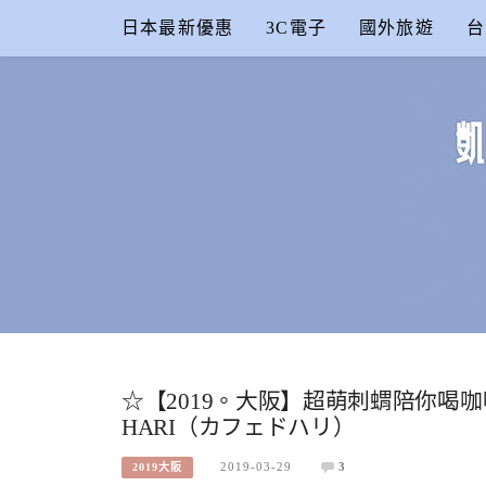
Skip
日本最新優惠
3C電子
國外旅遊
台
to
content
凱的日本食
合作信箱：
KAIKAI00603@GMAIL.COM
☆【2019。大阪】超萌刺蝟陪你喝咖
HARI（カフェドハリ）
2019-03-29
3
2019大阪