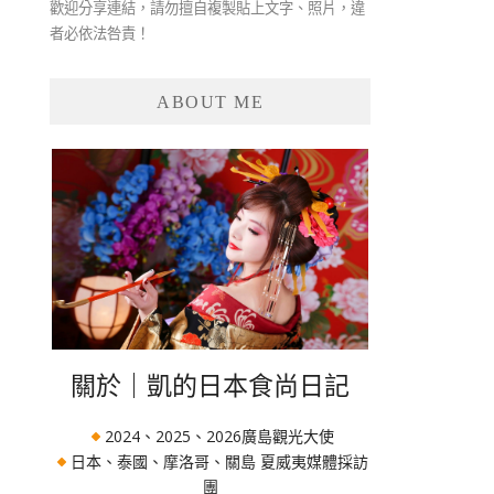
歡迎分享連結，請勿擅自複製貼上文字、照片，違
者必依法咎責！
ABOUT ME
關於｜凱的日本食尚日記
2024、2025、2026廣島觀光大使
日本、泰國、摩洛哥、關島 夏威夷媒體採訪
團