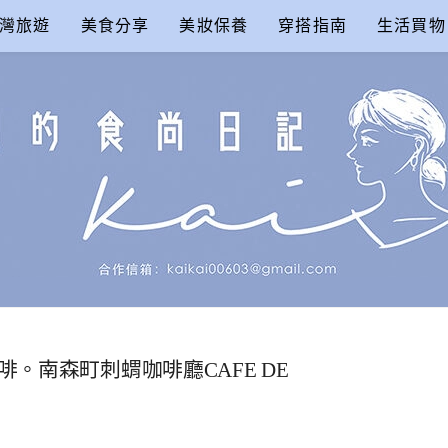
灣旅遊
美食分享
美妝保養
穿搭指南
生活買物
尚日記
啡。南森町刺蝟咖啡廳CAFE DE