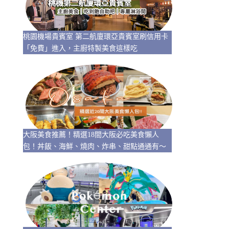
桃園機場貴賓室 第二航廈環亞貴賓室刷信用卡
「免費」進入，主廚特製美食這樣吃
大阪美食推薦！精選18間大阪必吃美食懶人
包！丼飯、海鮮、燒肉、炸串、甜點通通有～