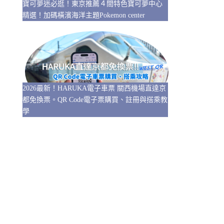
寶可夢迷必逛！東京推薦４間特色寶可夢中心
精選！加碼橫濱海洋主題Pokemon center
2026最新！HARUKA電子車票 關西機場直達京
都免換票。QR Code電子票購買、註冊與搭乘教
學