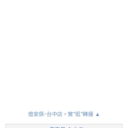
億家俱-台中店。實”逛”轉播 ▲