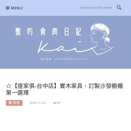
Skip
MENU
to
content
凱的日本食尚日記
合作信箱：
KAIKAI00603@GMAIL.COM
☆【億家俱-台中店】實木家具、訂製沙發櫥櫃
第一選擇
凱-生活
2020-11-24
0