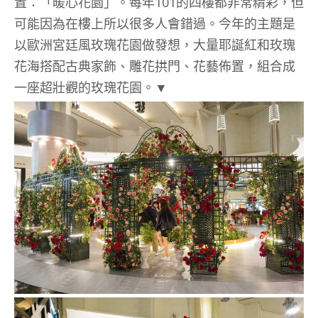
置：「暖心花園」。每年101的四樓都非常精彩，但
可能因為在樓上所以很多人會錯過。今年的主題是
以歐洲宮廷風玫瑰花園做發想，大量耶誕紅和玫瑰
花海搭配古典家飾、雕花拱門、花藝佈置，組合成
一座超壯觀的玫瑰花園。▼