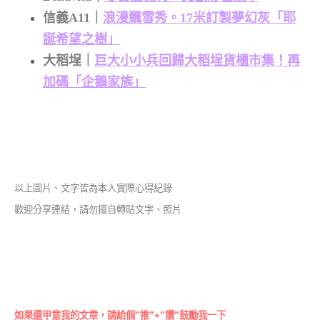
信義A11｜
浪漫飄雪秀。17米訂製夢幻灰「耶
誕希望之樹」
大稻埕｜
巨大小小兵回歸大稻埕貨櫃市集！再
加碼「企鵝家族」
以上圖片、文字皆為本人實際心得紀錄
歡迎分享連結，請勿擅自轉貼文字、照片
如果還甲意我的文章，請給個”推”+”讚”鼓勵我一下