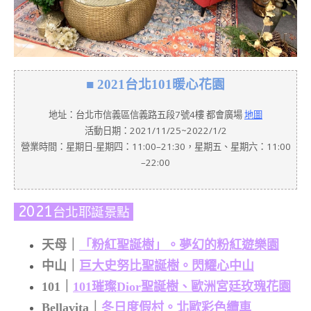
■ 2021台北101暖心花園
地址：台北市信義區信義路五段7號4樓 都會廣場
地圖
活動日期：2021/11/25~2022/1/2
營業時間：星期日-星期四：11:00–21:30，星期五、星期六：11:00
–22:00
2021
台北耶誕景點
天母｜
「粉紅聖誕樹」。夢幻的粉紅遊樂園
中山｜
巨大史努比聖誕樹。閃耀心中山
101｜
101璀璨Dior聖誕樹、歐洲宮廷玫瑰花園
Bellavita｜
冬日度假村。北歐彩色纜車