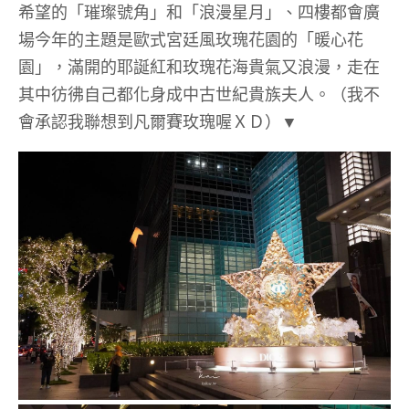
希望的「璀璨號角」和「浪漫星月」、四樓都會廣
場今年的主題是歐式宮廷風玫瑰花園的「暖心花
園」，滿開的耶誕紅和玫瑰花海貴氣又浪漫，走在
其中彷彿自己都化身成中古世紀貴族夫人。（我不
會承認我聯想到凡爾賽玫瑰喔ＸＤ）▼