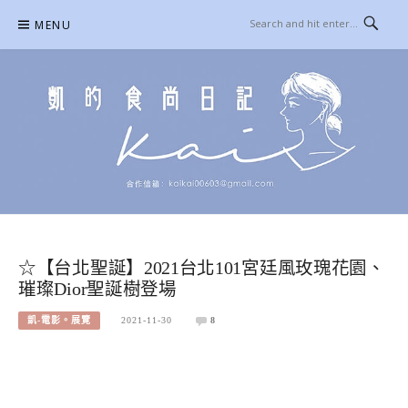
Skip
MENU
to
content
凱的日本食尚日記
合作信箱：
KAIKAI00603@GMAIL.COM
☆【台北聖誕】2021台北101宮廷風玫瑰花園、
璀璨Dior聖誕樹登場
凱-電影。展覽
2021-11-30
8