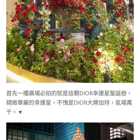
首先一樓廣場必拍的就是這顆DIOR幸運星聖誕樹，
精緻華麗的幸運星，不愧是DIOR大牌加持，氣場萬
千。▼