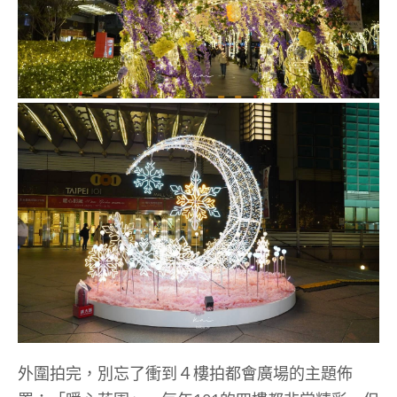
外圍拍完，別忘了衝到４樓拍都會廣場的主題佈