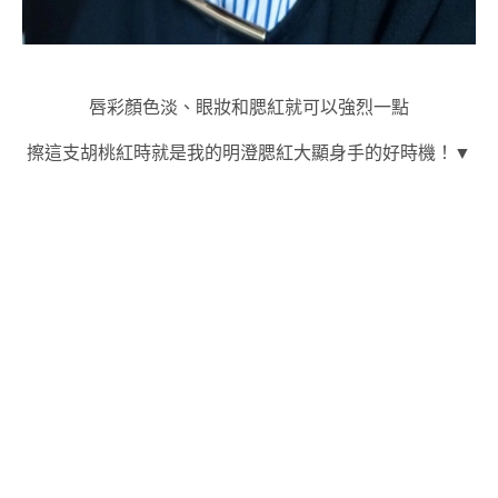
唇彩顏色淡、眼妝和腮紅就可以強烈一點
擦這支胡桃紅時就是我的明澄腮紅大顯身手的好時機！▼