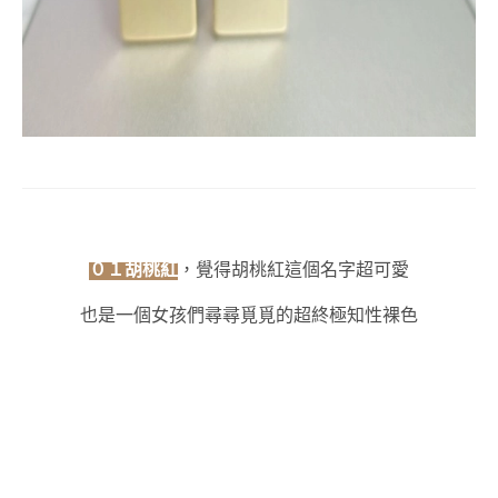
０１胡桃紅
，覺得胡桃紅這個名字超可愛
也是一個女孩們尋尋覓覓的超終極知性裸色