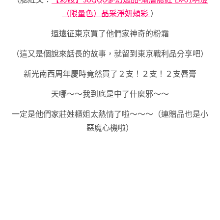
（腮紅文：
【彩妝】SUQQU夢幻逸品-漸層腮紅 EX-01明澄
（限量色）晶采淨妍頰彩
）
還遠征東京買了他們家神奇的粉霜
（這又是個說來話長的故事，就留到東京戰利品分享吧）
新光南西周年慶時竟然買了２支！２支！２支唇膏
天哪～～我到底是中了什麼邪～～
一定是他們家莊姓櫃姐太熱情了啦～～～（連贈品也是小
惡魔心機啦）