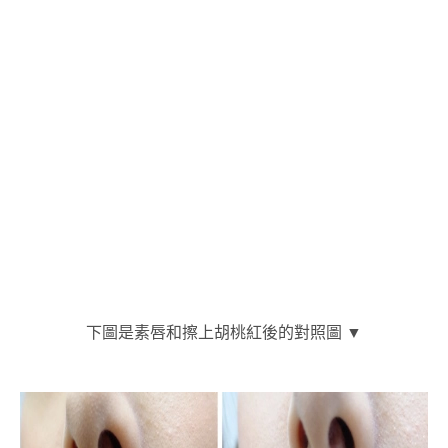
下圖是素唇和擦上胡桃紅後的對照圖 ▼