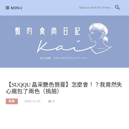
Skip
MENU
to
content
凱的日本食尚日記
合作信箱：
KAIKAI00603@GMAIL.COM
【SUQQU 晶采艷色唇膏】怎麼會！？我竟然失
心瘋包了兩色（摀臉）
彩妝
2016-11-23
3