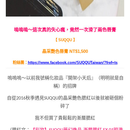
嗚嗚嗚～這次真的失心瘋，竟然一次滑了兩色唇膏
【 SUQQU 】
晶采艷色唇膏 NT$1,500
粉絲團：
https://www.facebook.com/SUQQUTaiwan/?fref=ts
嗚嗚嗚～以前我號稱化妝品『開架小天后』（明明就是自
稱）的招牌
自從2016秋季遇見SUQQU的晶采艷色腮紅以後就被砸個粉
碎了
我不但買了貴鬆鬆的漸層腮紅