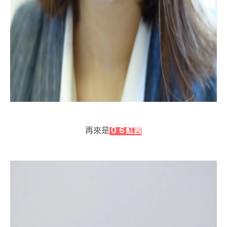
再來是
０６紅茜