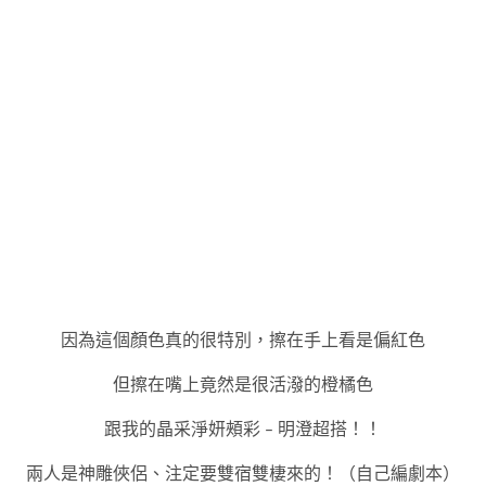
因為這個顏色真的很特別，擦在手上看是偏紅色
但擦在嘴上竟然是很活潑的橙橘色
跟我的晶采淨妍頰彩 – 明澄超搭！！
兩人是神雕俠侶、注定要雙宿雙棲來的！（自己編劇本）