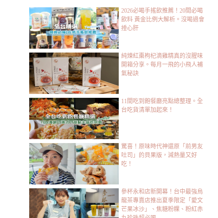
2026必喝手搖飲推薦！20間必喝
飲料 黃金比例大解析。沒喝過會
捶心肝
純煉紅棗枸杞滴雞精真的沒腥味
開箱分享。每月一飛的小飛人補
氣秘訣
11間吃到飽餐廳亮點總整理。全
台吃貨清單加起來！
驚喜！原味時代神還原「前男友
吐司」的貝果版，減熱量又好
吃！
參杯永和店新開幕！台中最強烏
龍茶專賣店推出夏季限定「愛文
芒果冰沙」、焦糖粉粿、粉紅赤
丸珍珠超必喝