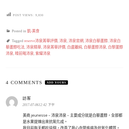
POST VIEWS:
9,830
Posted in
凱-美食
Tagged
reserve沛泉菁華評價
,
沛泉
,
沛泉官網
,
沛泉白藜蘆醇
,
沛泉白
藜蘆醇吃法
,
沛泉精華
,
沛泉菁華評價
,
白盧離純
,
白藜蘆醇沛泉
,
白黎籚醇
沛泉
,
睡前喝沛泉
,
紫耀沛泉
4 COMMENTS
ADD YOURS
表
訪客
示:
2017-07-0612:42 下午
美商 jeunesse – 沛泉沛泉 – 主要成分就是白藜蘆醇，全部都
是水果提煉出來抗氧化成。
我目前每天都吃這個，改善了我心血管疾病及抗氧化體質。