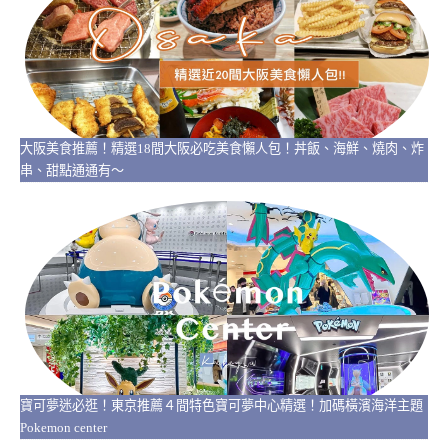
大阪美食推薦！精選18間大阪必吃美食懶人包！丼飯、海鮮、燒肉、炸
串、甜點通通有～
寶可夢迷必逛！東京推薦４間特色寶可夢中心精選！加碼橫濱海洋主題
Pokemon center