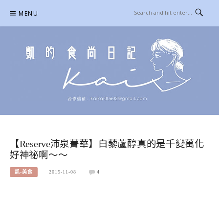
Skip
MENU
to
content
凱的日本食尚日記
合作信箱：
KAIKAI00603@GMAIL.COM
【Reserve沛泉菁華】白藜蘆醇真的是千變萬化
好神祕啊～～
凱-美食
2015-11-08
4