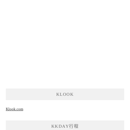
KLOOK
Klook.com
KKDAY行程