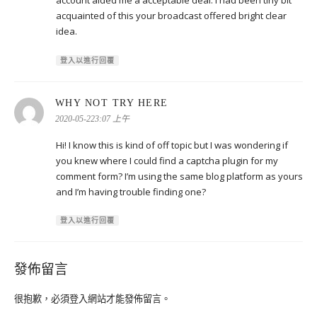
account aided me a acceptable deal. I had been tiny bit
acquainted of this your broadcast offered bright clear
idea.
登入以進行回覆
表
WHY NOT TRY HERE
示:
2020-05-223:07 上午
Hi! I know this is kind of off topic but I was wondering if
you knew where I could find a captcha plugin for my
comment form? I’m using the same blog platform as yours
and I’m having trouble finding one?
登入以進行回覆
發佈留言
很抱歉，必須
登入
網站才能發佈留言。