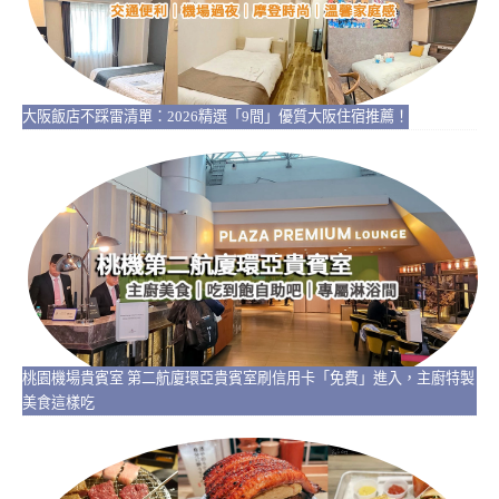
大阪飯店不踩雷清單：2026精選「9間」優質大阪住宿推薦！
桃園機場貴賓室 第二航廈環亞貴賓室刷信用卡「免費」進入，主廚特製
美食這樣吃