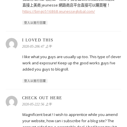
直接上美商 jeunesse 網路商店平台直接可以購買喔！
https://bingo516868.jeunesseglobal.com/
登入以進行回覆
表
I LOVED THIS
示:
2020-05-206:47 上午
I like what you guys are usually up too. This type of clever
work and exposure! Keep up the good works guys I’ve
added you guys to blogroll.
登入以進行回覆
表
CHECK OUT HERE
示:
2020-05-222:56 上午
Magnificent beat ! I wish to apprentice while you amend
your website, how can i subscribe for a blog site? The