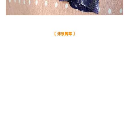
【 沛泉菁華 】