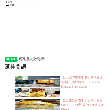
按讚加入粉絲團
延伸閱讀
【2014京阪賞櫻】離心齋橋好近
逛街好方便的飯店。Hotel Villa
Fontaine Shinsaibashi
【2014京阪賞櫻】心齋橋大丸北
館HARBS。超好吃的千層水果蛋
糕♥♥♥