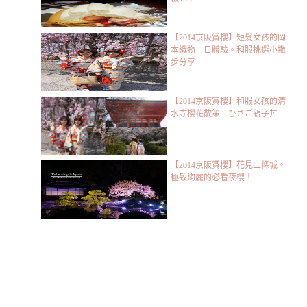
【2014京阪賞櫻】短髮女孩的岡
本織物一日體驗。和服挑選小撇
步分享
【2014京阪賞櫻】和服女孩的清
水寺櫻花散策。ひさご親子丼
【2014京阪賞櫻】花見二條城。
極致絢麗的必看夜櫻！