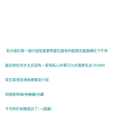
到大阪的第一個行程就是要帶愛吃甜食的凱媽去
當貴婦
吃下午茶
飯店附近的大丸百貨有一家我私心仰慕已久的蛋糕名店:HARBS
常在美食部落格裡看到介紹
但總是無緣
(也無錢)
光顧
今天終於如願造訪了~~(跳躍)