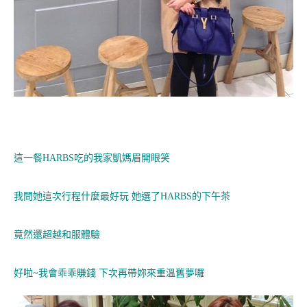
這一餐HARBS吃的我家凱媽眉開眼笑
我問她這次行程什麼最好玩 她選了HARBS的下午茶
竟然還超越和服體驗
好啦~我會乖乖賺錢 下次再帶妳來重溫舊夢囉