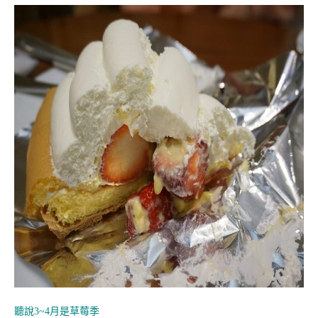
聽說3~4月是草莓季