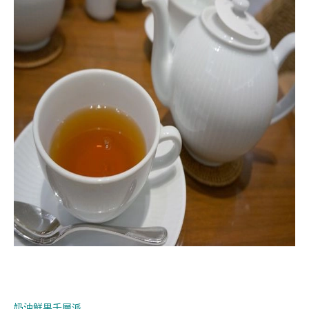
奶油鮮果千層派