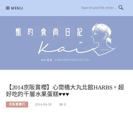
Skip
MENU
to
content
凱的日本食尚日記
合作信箱：
KAIKAI00603@GMAIL.COM
【2014京阪賞櫻】心齋橋大丸北館HARBS。超
好吃的千層水果蛋糕♥♥♥
京阪賞櫻行
2014-04-28
3