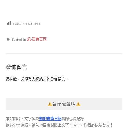
POST VIEWS:
969
Posted in
凱-買東買西
發佈留言
很抱歉，必須
登入
網站才能發佈留言。
著作權聲明
本站圖片、文字皆為
凱的食尚日記
實際心得紀錄
歡迎分享連結，請勿擅自複製貼上文字、照片，違者必依法咎責！