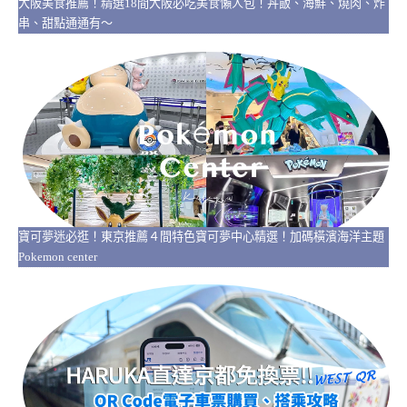
大阪美食推薦！精選18間大阪必吃美食懶人包！丼飯、海鮮、燒肉、炸
串、甜點通通有～
寶可夢迷必逛！東京推薦４間特色寶可夢中心精選！加碼橫濱海洋主題
Pokemon center