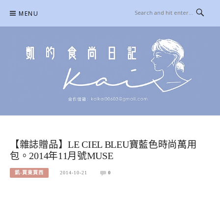
Skip
MENU
to
content
凱的日本食尚日記
合作信箱：
KAIKAI00603@GMAIL.COM
【雜誌贈品】LE CIEL BLEU寶藍色時尚萬用
包。2014年11月號MUSE
凱-買東買西
2014-10-21
0