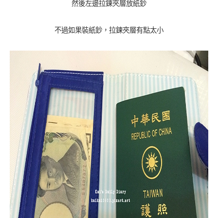
然後左邊拉鍊夾層放紙鈔
不過如果裝紙鈔，拉鍊夾層有點太小