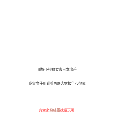
剛好下禮拜要去日本出差
我實際使用看看再跟大家報告心得囉
有空來
粉絲團
找我玩喔