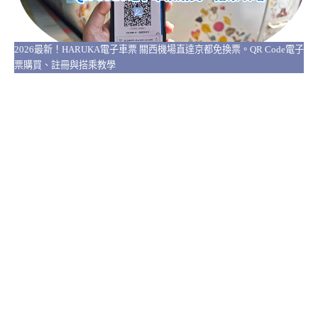
2026最新！HARUKA電子車票 關西機場直達京都免換票。QR Code電子
票購買、註冊與搭乘教學