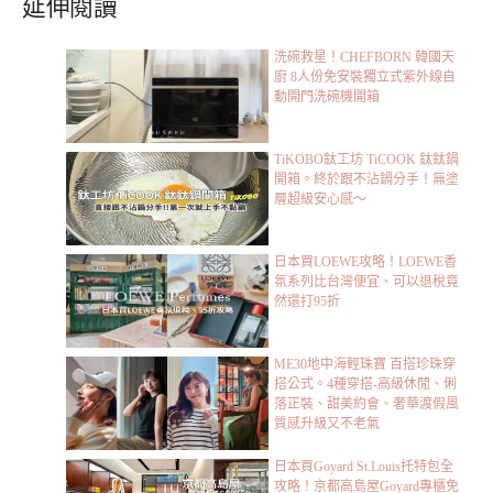
延伸閱讀
洗碗救星！CHEFBORN 韓國天
廚 8人份免安裝獨立式紫外線自
動開門洗碗機開箱
TiKOBO鈦工坊 TiCOOK 鈦鈦鍋
開箱。終於跟不沾鍋分手！無塗
層超級安心感～
日本買LOEWE攻略！LOEWE香
氛系列比台灣便宜、可以退稅竟
然還打95折
ME30地中海輕珠寶 百搭珍珠穿
搭公式。4種穿搭-高級休閒、俐
落正裝、甜美約會、奢華渡假風
質感升級又不老氣
日本買Goyard St.Louis托特包全
攻略！京都高島屋Goyard專櫃免