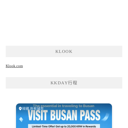
KLOOK
Klook.com
KKDAY行程