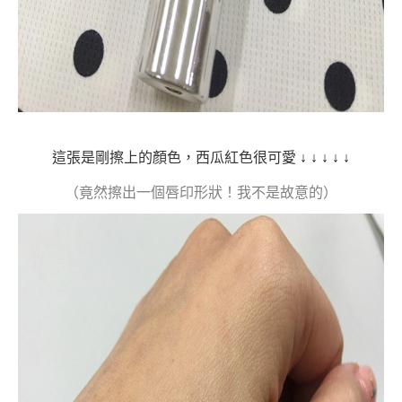
這張是剛擦上的顏色，西瓜紅色很可愛
↓
↓
↓
↓
↓
（竟然擦出一個唇印形狀！我不是故意的）