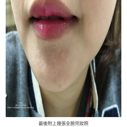
最後附上幾張全臉完妝照