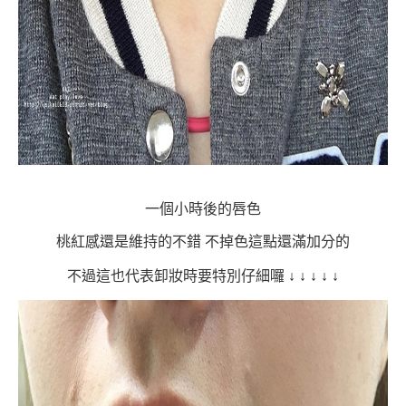
一個小時後的唇色
桃紅感還是維持的不錯
不掉色這點還滿加分的
不過這也代表卸妝時要特別仔細囉
↓
↓
↓
↓
↓