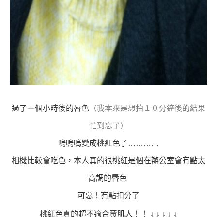
過了一個小時後的唇色
（我本來是想拍１０分鐘後的結果
忙到忘了）
嗚嗚嗚變成桃紅色了…………
相機比較會吃色，本人真的很桃紅
是個在辦公室會有點太
高調的唇色
可惡！有點扣分了
桃紅色真的超不適合黃肌人
！！
↓
↓
↓
↓
↓