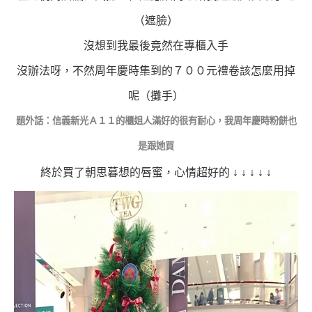
（遮臉）
沒想到我最後竟然在專櫃入手
沒辦法呀，不然周年慶時集到的７００元禮卷該怎麼用掉
呢
（攤手）
題外話：信義新光Ａ１１的櫃姐人滿好的很有耐心，我周年慶時粉餅也
是跟她買
終於買了朝思暮想的唇蜜，心情超好的
↓
↓
↓
↓
↓