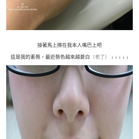
接著馬上擦在我本人嘴巴上吧
這是我的素唇，最近唇色越來越蒼白
（老了）
↓
↓
↓
↓
↓