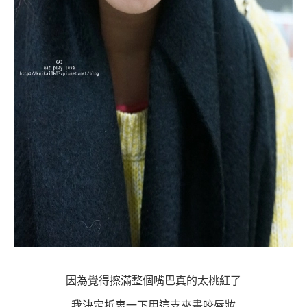
因為覺得擦滿整個嘴巴真的太桃紅了
我決定折衷一下用這支
來
畫咬唇妝