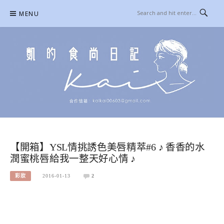
Skip
MENU
to
content
凱的日本食尚日記
合作信箱：
KAIKAI00603@GMAIL.COM
【開箱】YSL情挑誘色美唇精萃#6 ♪ 香香的水
潤蜜桃唇給我一整天好心情 ♪
彩妝
2016-01-13
2