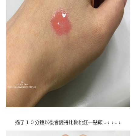
過了１０分鐘以後會變得比較桃紅一點顛
↓
↓
↓
↓
↓