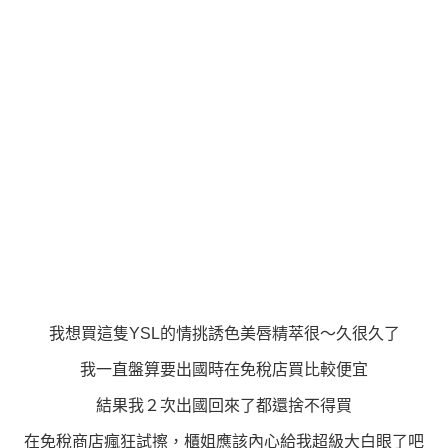
我想買這隻YSL的情挑誘色美唇精萃很～久很久了
我一直盤算要出國時在免稅店買比較便宜
結果我２次出國回來了都還捨不得買
在免稅商店瘋狂試擦，櫃姐應該內心給我超級大白眼了吧