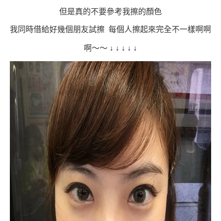
但是真的不要參考我擦的顏色
我同時借給好幾個朋友試擦 每個人擦起來完全不一樣啊啊
啊～～
↓
↓
↓
↓
↓