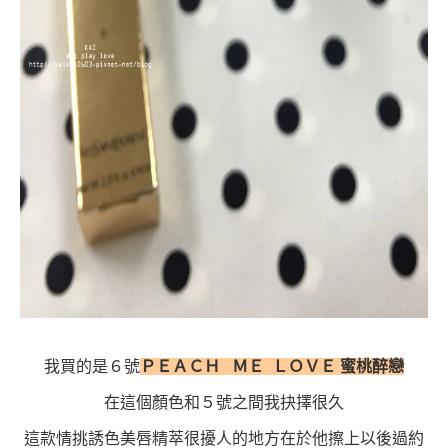
我買的是６號
ＰＥＡＣＨ ＭＥ ＬＯＶＥ 蜜桃醉戀
在這個顏色和５號之間我抉擇很久
這款情挑誘色美唇精萃很擾人的地方在於他擦上以後過約