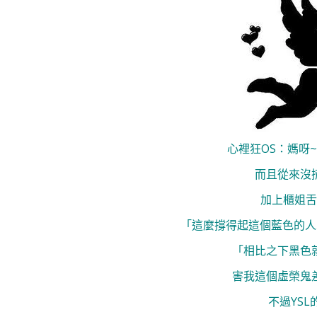
心裡狂OS：媽呀
而且從來沒
加上櫃姐舌
「這麼撐得起這個藍色的人
「相比之下黑色
害我這個虛榮鬼
不過YS