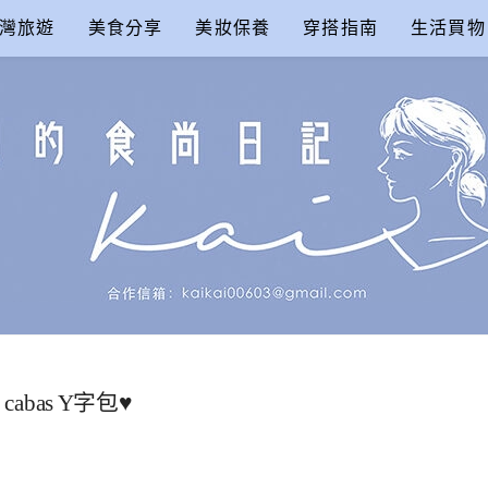
灣旅遊
美食分享
美妝保養
穿搭指南
生活買物
尚日記
abas Y字包♥