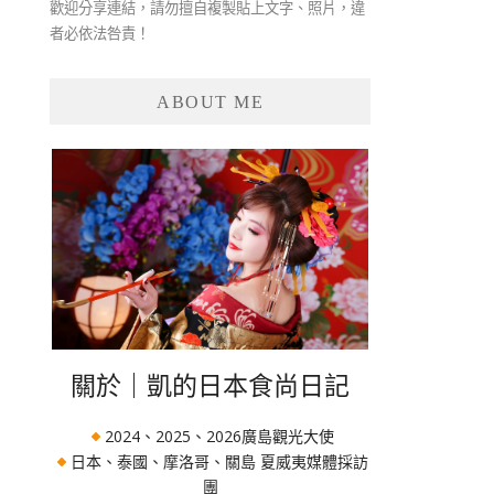
歡迎分享連結，請勿擅自複製貼上文字、照片，違
者必依法咎責！
ABOUT ME
關於｜凱的日本食尚日記
2024、2025、2026廣島觀光大使
日本、泰國、摩洛哥、關島 夏威夷媒體採訪
團