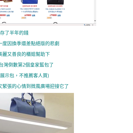
存了半年的錢
一度因換季還差點絕版的悲劇
美麗又善良的櫃姐幫助下
台灣倒數第2個皇家藍包了
是展示包，不推薦客人買)
又緊張的心情到微風廣場迎接它了