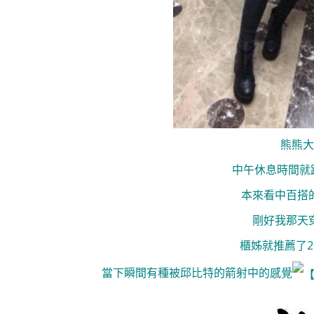
熊熊大
中午休息時間就
本來看中百搭
剛好我那天
櫃姊就推薦了2
當下瞬間有種被邱比特的箭射中的感覺