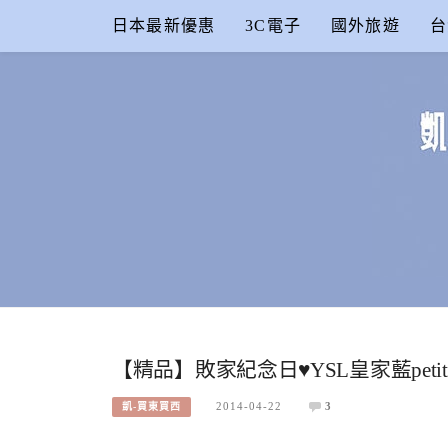
Skip
日本最新優惠
3C電子
國外旅遊
台
to
content
凱的日本食
合作信箱：
KAIKAI00603@GMAIL.COM
【精品】敗家紀念日♥YSL皇家藍petit c
2014-04-22
3
凱-買東買西