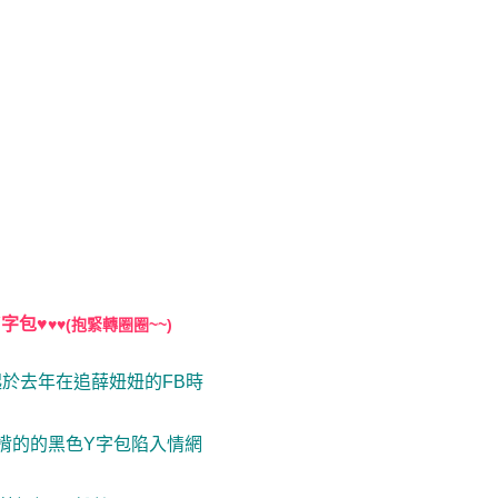
字包♥
♥
♥
(抱緊轉圈圈~~)
起於去年在追薛妞妞的FB時
揹的的黑色Y字包陷入情網