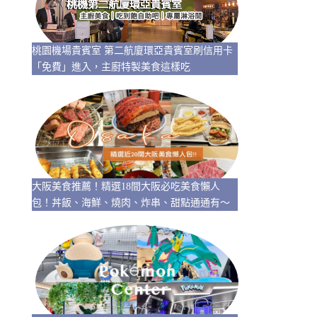
桃園機場貴賓室 第二航廈環亞貴賓室刷信用卡
「免費」進入，主廚特製美食這樣吃
大阪美食推薦！精選18間大阪必吃美食懶人
包！丼飯、海鮮、燒肉、炸串、甜點通通有～