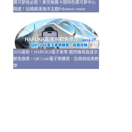
寶可夢迷必逛！東京推薦４間特色寶可夢中心
精選！加碼橫濱海洋主題Pokemon center
2026最新！HARUKA電子車票 關西機場直達京
都免換票。QR Code電子票購買、註冊與搭乘教
學