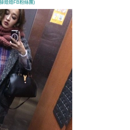
薛妞妞FB粉絲團)