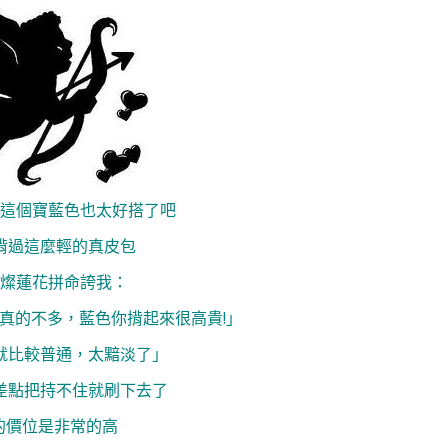
~這個寶藍色也太好搭了吧
揹過這麼輕的真皮包
燦蓮花拼命誇我：
真的不多，藍色你揹起來很高貴!
」
就比較普通，太黯淡了
」
差點把持不住就刷下去了
L的價位是非常的高