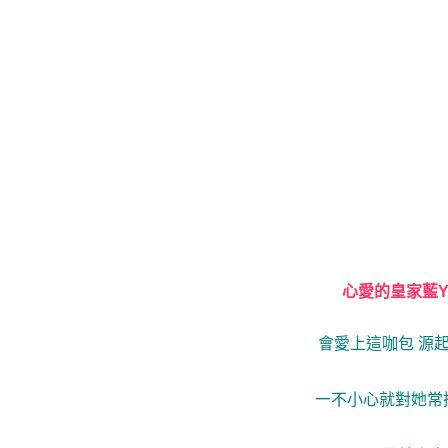
心愛的皇家藍Y
會愛上這咖包 源
一不小心就對她常