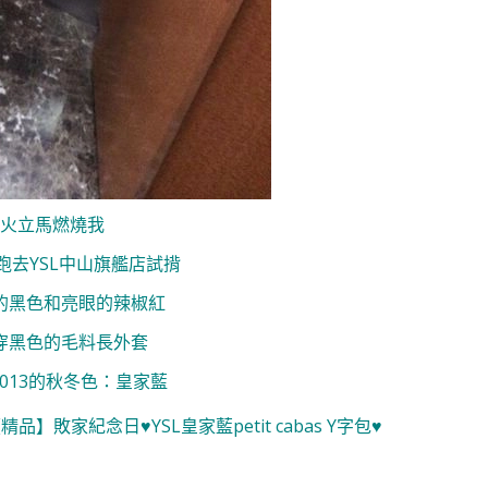
火立馬燃燒我
跑去YSL中山旗艦店試揹
的黑色和亮眼的辣椒紅
穿黑色的毛料長外套
013的秋冬色：皇家藍