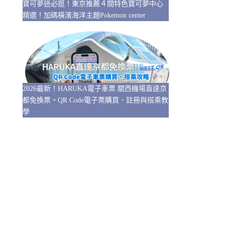
寶可夢迷必逛！東京推薦４間特色寶可夢中心
精選！加碼橫濱海洋主題Pokemon center
2026最新！HARUKA電子車票 關西機場直達京
都免換票。QR Code電子票購買、註冊與搭乘教
學