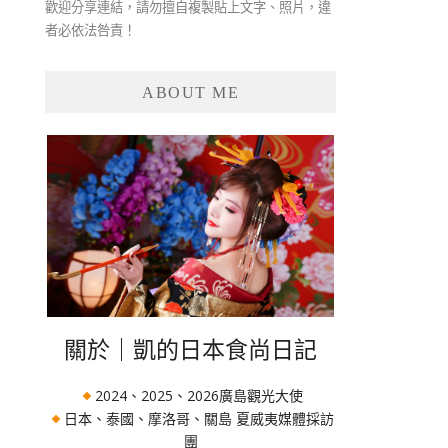
歡迎分享連結，請勿擅自複製貼上文字、照片，違
者必依法咎責！
ABOUT ME
關於｜凱的日本食尚日記
2024、2025、2026廣島觀光大使
日本、泰國、摩洛哥、關島 夏威夷媒體採訪
團