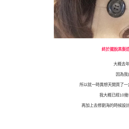
終於擺脫黑髮
大概去年
因為我
所以就一時異想天開買了一
我大概已經10
再加上去修劉海的時候設