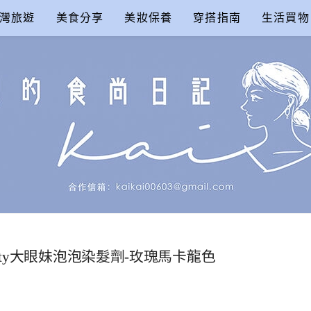
灣旅遊
美食分享
美妝保養
穿搭指南
生活買物
尚日記
lty大眼妹泡泡染髮劑-玫瑰馬卡龍色