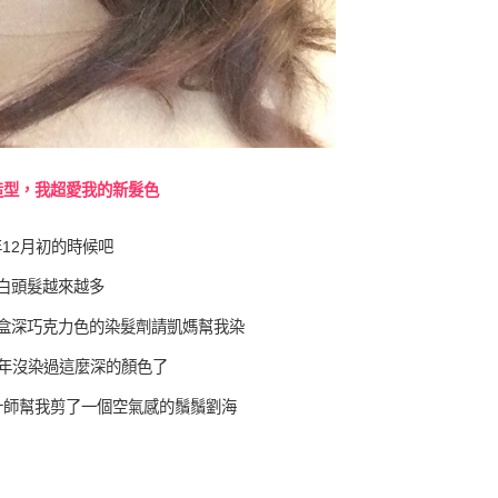
造型，我超愛我的新髮色
12月初的時候吧
白頭髮越來越多
盒深巧克力色的染髮劑請凱媽幫我染
幾年沒染過這麼深的顏色了
計師幫我剪了一個空氣感的鬚鬚劉海