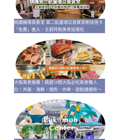
桃園機場貴賓室 第二航廈環亞貴賓室刷信用卡
「免費」進入，主廚特製美食這樣吃
大阪美食推薦！精選18間大阪必吃美食懶人
包！丼飯、海鮮、燒肉、炸串、甜點通通有～