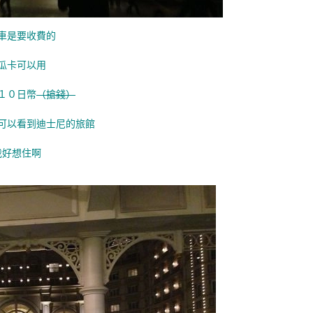
車是要收費的
瓜卡可以用
１０日幣
（搶錢）
可以看到迪士尼的旅館
我好想住啊