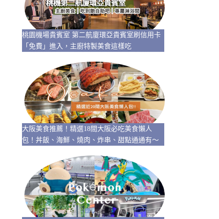
桃園機場貴賓室 第二航廈環亞貴賓室刷信用卡
「免費」進入，主廚特製美食這樣吃
大阪美食推薦！精選18間大阪必吃美食懶人
包！丼飯、海鮮、燒肉、炸串、甜點通通有～