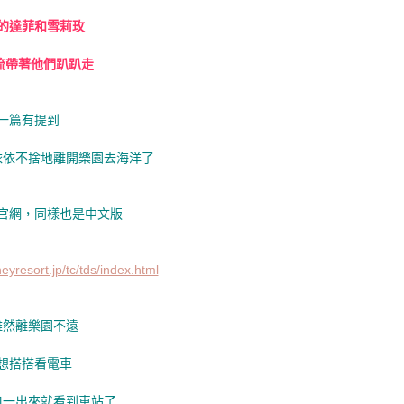
的達菲和雪莉玫
流帶著他們趴趴走
一篇有提到
依依不捨地離開樂園去海洋了
官網，同樣也是中文版
eyresort.jp/tc/tds/index.html
雖然離樂園不遠
想搭搭看電車
口一出來就看到車站了