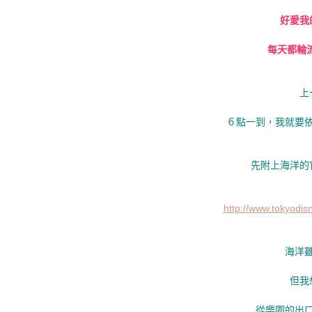
好愛我
每天都輪
上
６點一到，我就要
先附上海洋的
http://www.tokyodisn
海洋
但我
從樂園的出