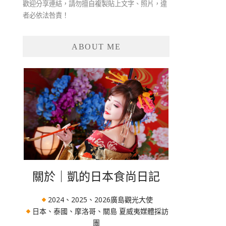
歡迎分享連結，請勿擅自複製貼上文字、照片，違
者必依法咎責！
ABOUT ME
關於｜凱的日本食尚日記
2024、2025、2026廣島觀光大使
日本、泰國、摩洛哥、關島 夏威夷媒體採訪
團