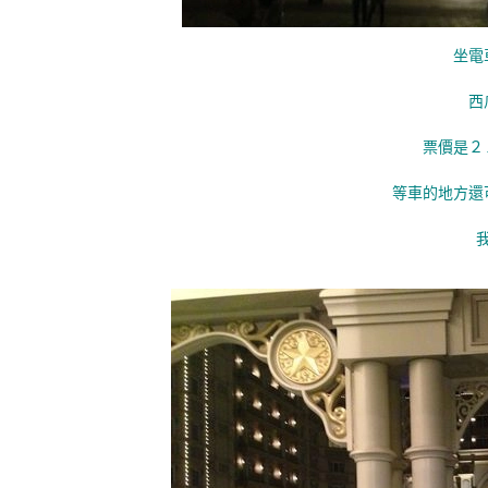
坐電
西
票價是２
等車的地方還