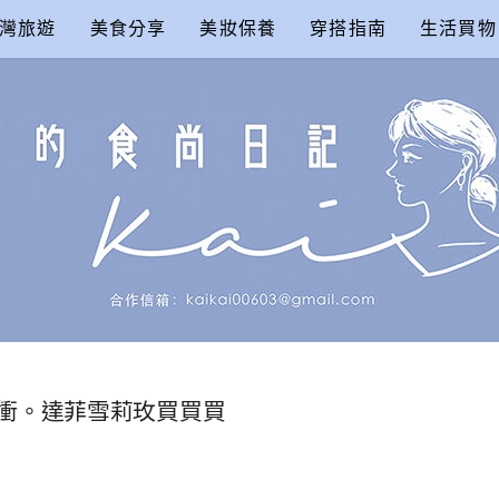
灣旅遊
美食分享
美妝保養
穿搭指南
生活買物
尚日記
衝。達菲雪莉玫買買買