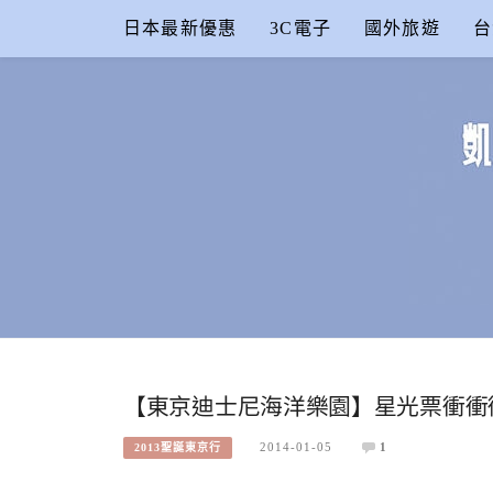
Skip
日本最新優惠
3C電子
國外旅遊
台
to
content
凱的日本食
合作信箱：
KAIKAI00603@GMAIL.COM
【東京迪士尼海洋樂園】星光票衝衝
2014-01-05
1
2013聖誕東京行