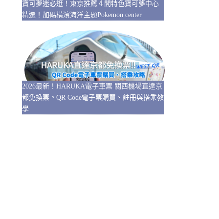
寶可夢迷必逛！東京推薦４間特色寶可夢中心
精選！加碼橫濱海洋主題Pokemon center
2026最新！HARUKA電子車票 關西機場直達京
都免換票。QR Code電子票購買、註冊與搭乘教
學