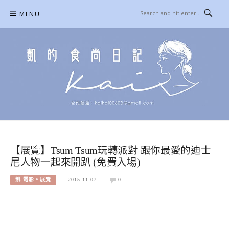
Skip
MENU
to
content
凱的日本食尚日記
合作信箱：
KAIKAI00603@GMAIL.COM
【展覽】Tsum Tsum玩轉派對 跟你最愛的迪士
尼人物一起來開趴 (免費入場)
凱-電影。展覽
2015-11-07
0