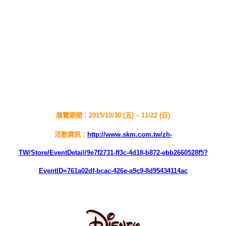
展覽期間：2015/10/30 (五) – 11/22 (日)
活動資訊：
http://www.skm.com.tw/zh-
TW/Store/EventDetail/9e7f2731-ff3c-4d18-b872-ebb2660528f5?
EventID=761a02df-bcac-426e-a9c9-8d95434114ac