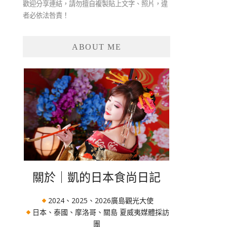
歡迎分享連結，請勿擅自複製貼上文字、照片，違
者必依法咎責！
ABOUT ME
關於｜凱的日本食尚日記
2024、2025、2026廣島觀光大使
日本、泰國、摩洛哥、關島 夏威夷媒體採訪
團