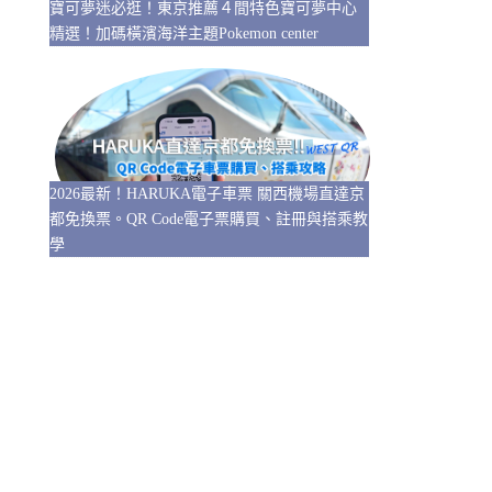
寶可夢迷必逛！東京推薦４間特色寶可夢中心
精選！加碼橫濱海洋主題Pokemon center
2026最新！HARUKA電子車票 關西機場直達京
都免換票。QR Code電子票購買、註冊與搭乘教
學