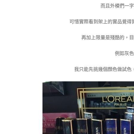
而且外模們一字
可惜實際看到架上的實品覺得
再加上限量是殘酷的，目
例如灰色
我只能先挑幾個顏色做試色