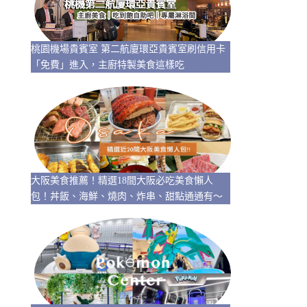
桃園機場貴賓室 第二航廈環亞貴賓室刷信用卡
「免費」進入，主廚特製美食這樣吃
大阪美食推薦！精選18間大阪必吃美食懶人
包！丼飯、海鮮、燒肉、炸串、甜點通通有～