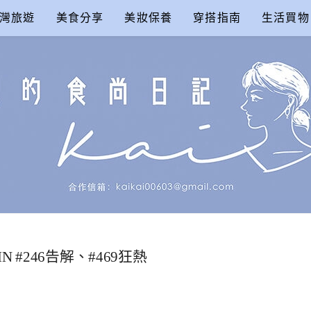
灣旅遊
美食分享
美妝保養
穿搭指南
生活買物
尚日記
AIN #246告解、#469狂熱