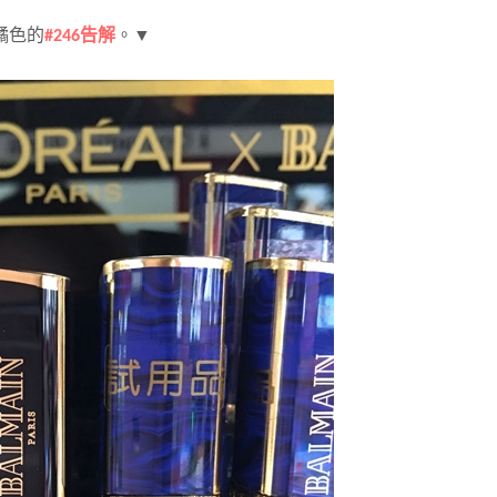
橘色的
#246告解
。▼