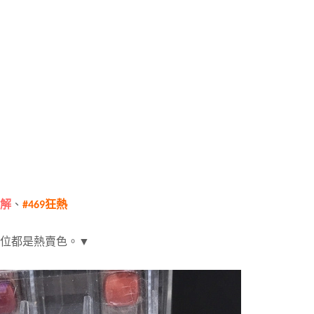
告解
、
#469狂熱
位都是熱賣色。▼