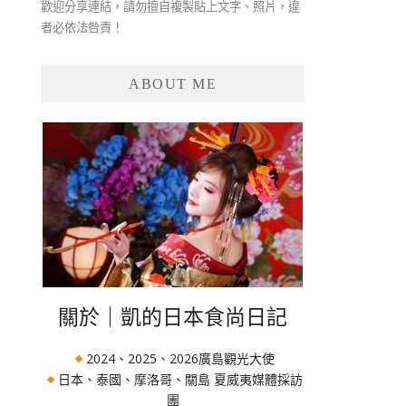
歡迎分享連結，請勿擅自複製貼上文字、照片，違
者必依法咎責！
ABOUT ME
關於｜凱的日本食尚日記
2024、2025、2026廣島觀光大使
日本、泰國、摩洛哥、關島 夏威夷媒體採訪
團