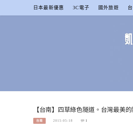
Skip
日本最新優惠
3C電子
國外旅遊
台
to
content
凱的日本食
合作信箱：
KAIKAI00603@GMAIL.COM
【台南】四草綠色隧道。台灣最美的
2015-05-18
1
台南