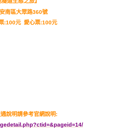
色隧道生態之旅】
安南區大眾路360號
票:100元 愛心票:100元
通說明請參考官網說明:
gedetail.php?ctid=&pageid=14/