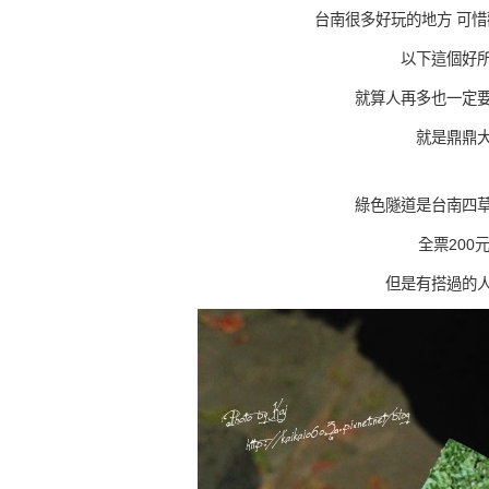
台南很多好玩的地方 可
以下這個好
就算人再多也一定
就是鼎鼎
綠色隧道是台南四
全票200
但是有搭過的