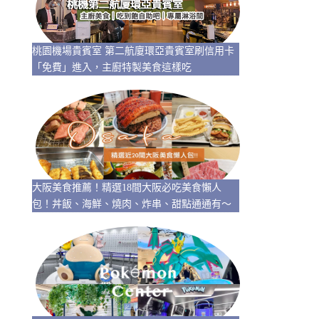
桃園機場貴賓室 第二航廈環亞貴賓室刷信用卡
「免費」進入，主廚特製美食這樣吃
大阪美食推薦！精選18間大阪必吃美食懶人
包！丼飯、海鮮、燒肉、炸串、甜點通通有～