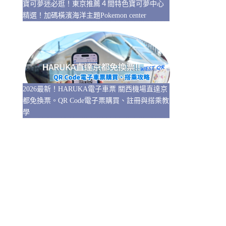
寶可夢迷必逛！東京推薦４間特色寶可夢中心
精選！加碼橫濱海洋主題Pokemon center
2026最新！HARUKA電子車票 關西機場直達京
都免換票。QR Code電子票購買、註冊與搭乘教
學