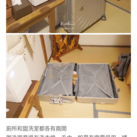
廁所和盥洗室都各有兩間