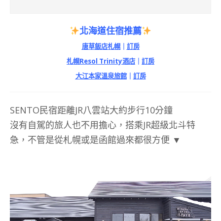
北海道住宿推薦
唐草飯店札幌
｜
訂房
札幌Resol Trinity酒店
｜
訂房
大江本家溫泉旅館
｜
訂房
SENTO民宿距離JR八雲站大約步行10分鐘
沒有自駕的旅人也不用擔心，搭乘JR超級北斗特
急，不管是從札幌或是函館過來都很方便 ▼