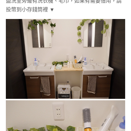
盥洗室旁邊有洗衣機、毛巾，如果有需要借用，請
投幣到小存錢筒裡 ▼