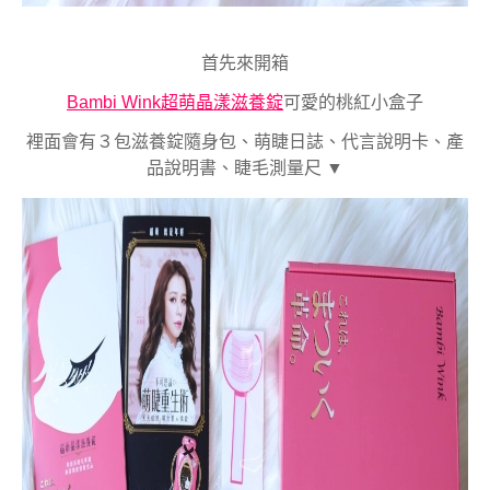
首先來開箱
Bambi Wink超萌晶漾滋養錠
可愛的桃紅小盒子
裡面會有３包滋養錠隨身包、萌睫日誌、代言說明卡、產
品說明書、睫毛測量尺 ▼