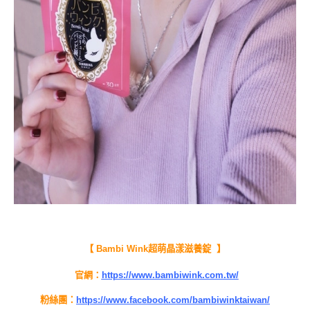
【 Bambi Wink超萌晶漾滋養錠 】
官網：
https://www.bambiwink.com.tw/
粉絲團：
https://www.facebook.com/bambiwinktaiwan/