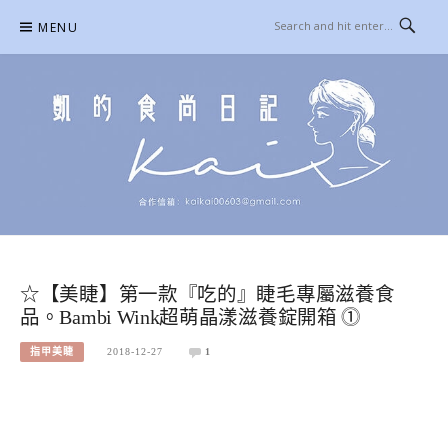
Skip
MENU
to
content
凱的日本食尚日記
合作信箱：
KAIKAI00603@GMAIL.COM
☆【美睫】第一款『吃的』睫毛專屬滋養食
品。Bambi Wink超萌晶漾滋養錠開箱 ⓵
指甲美睫
2018-12-27
1