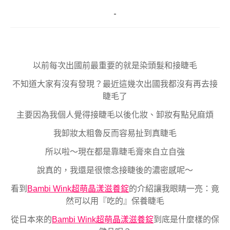
以前每次出國前最重要的就是染頭髮和接睫毛
不知道大家有沒有發現？最近這幾次出國我都沒有再去接
睫毛了
主要因為我個人覺得接睫毛以後化妝、卸妝有點兒麻煩
我卸妝太粗魯反而容易扯到真睫毛
所以啦～現在都是靠睫毛膏來自立自強
說真的，我還是很懷念接睫後的濃密感呢～
看到
Bambi Wink超萌晶漾滋養錠
的介紹讓我眼睛一亮：竟
然可以用『吃的』保養睫毛
從日本來的
Bambi Wink超萌晶漾滋養錠
到底是什麼樣的保