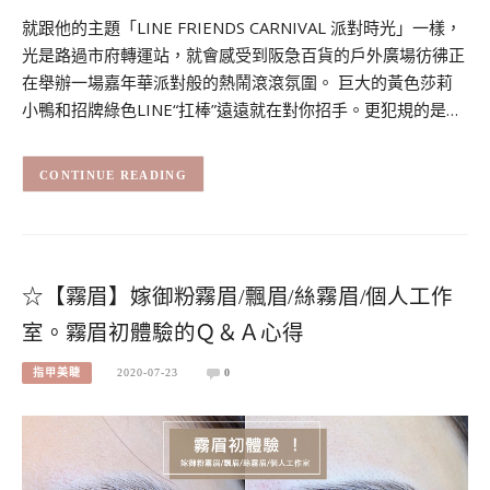
就跟他的主題「LINE FRIENDS CARNIVAL 派對時光」一樣，
光是路過市府轉運站，就會感受到阪急百貨的戶外廣場彷彿正
在舉辦一場嘉年華派對般的熱鬧滾滾氛圍。 巨大的黃色莎莉
小鴨和招牌綠色LINE“扛棒”遠遠就在對你招手。更犯規的是…
CONTINUE READING
☆【霧眉】嫁御粉霧眉/飄眉/絲霧眉/個人工作
室。霧眉初體驗的Ｑ＆Ａ心得
指甲美睫
2020-07-23
0