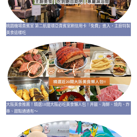
桃園機場貴賓室 第二航廈環亞貴賓室刷信用卡「免費」進入，主廚特製
美食這樣吃
大阪美食推薦！精選18間大阪必吃美食懶人包！丼飯、海鮮、燒肉、炸
串、甜點通通有～