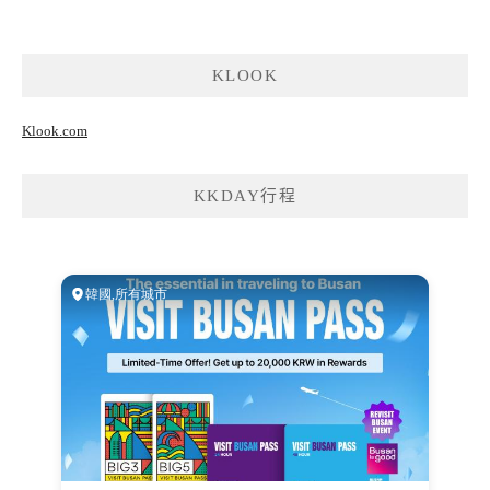
KLOOK
Klook.com
KKDAY行程