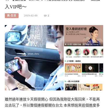
入VIP吧～
凱-生活
2019-02-09
2
雖然過年連放９天假很開心 但因為我剛從大阪回來，不能再
出去玩了，所以整個連假都關在台北 本來想說來追個進度多