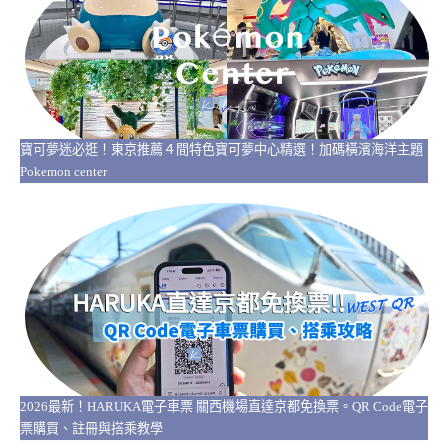
寶可夢迷必逛！東京推薦４間特色寶可夢中心精選！加碼橫濱海洋主題
Pokemon center
2026最新！HARUKA電子車票 關西機場直達京都免換票。QR Code電子
票購買、註冊與搭乘教學