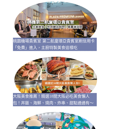
桃園機場貴賓室 第二航廈環亞貴賓室刷信用卡
「免費」進入，主廚特製美食這樣吃
大阪美食推薦！精選18間大阪必吃美食懶人
包！丼飯、海鮮、燒肉、炸串、甜點通通有～