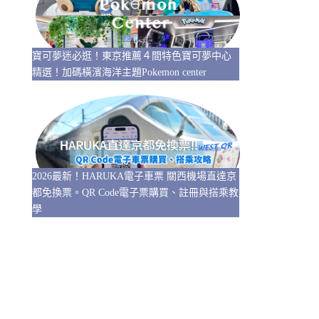
寶可夢迷必逛！東京推薦４間特色寶可夢中心
精選！加碼橫濱海洋主題Pokemon center
2026最新！HARUKA電子車票 關西機場直達京
都免換票。QR Code電子票購買、註冊與搭乘教
學