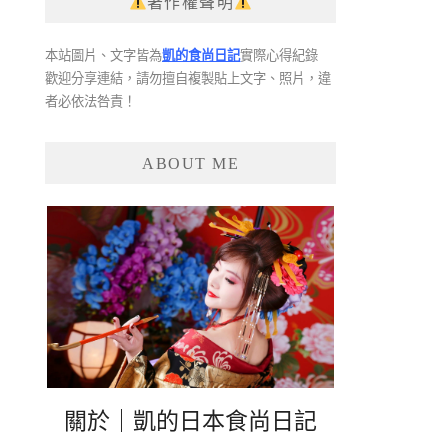
著作權聲明
本站圖片、文字皆為
凱的食尚日記
實際心得紀錄
歡迎分享連結，請勿擅自複製貼上文字、照片，違
者必依法咎責！
ABOUT ME
關於｜凱的日本食尚日記