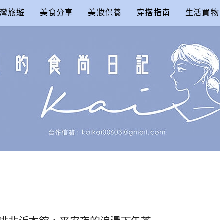
灣旅遊
美食分享
美妝保養
穿搭指南
生活買物
尚日記