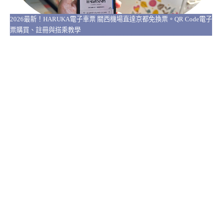
2026最新！HARUKA電子車票 關西機場直達京都免換票。QR Code電子
票購買、註冊與搭乘教學