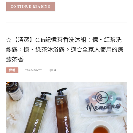
CONTINUE READING
☆【清潔】C.in記憶茶香洗沐組：憶・紅茶洗
髮露，憶・綠茶沐浴露。適合全家人使用的療
癒茶香
保養
2020-06-27
0