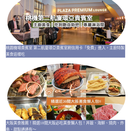
桃園機場貴賓室 第二航廈環亞貴賓室刷信用卡「免費」進入，主廚特製
美食這樣吃
大阪美食推薦！精選18間大阪必吃美食懶人包！丼飯、海鮮、燒肉、炸
串、甜點通通有～