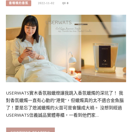
香噴噴的香氛
2022-11-02
0
USERWATS實木香氛融蠟燈讓我跳入香氛蠟燭的深坑了！ 我
對香氛蠟燭一直有心動的”港覺”，但蠟燭真的太不適合金魚腦
了！要是忘了熄滅蠟燭的火苗可是會釀成大禍。 沒想到經過
USERWATS信義誠品實體專櫃，一看到他們家…