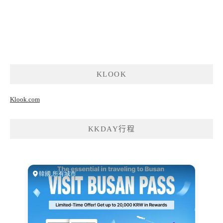
KLOOK
Klook.com
KKDAY行程