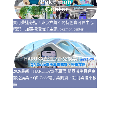
寶可夢迷必逛！東京推薦４間特色寶可夢中心
精選！加碼橫濱海洋主題Pokemon center
2026最新！HARUKA電子車票 關西機場直達京
都免換票。QR Code電子票購買、註冊與搭乘教
學