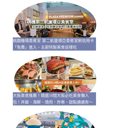
桃園機場貴賓室 第二航廈環亞貴賓室刷信用卡
「免費」進入，主廚特製美食這樣吃
大阪美食推薦！精選18間大阪必吃美食懶人
包！丼飯、海鮮、燒肉、炸串、甜點通通有～