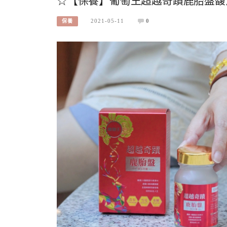
☆【保養】葡萄王超越奇蹟鹿胎盤馥
2021-05-11
0
保養