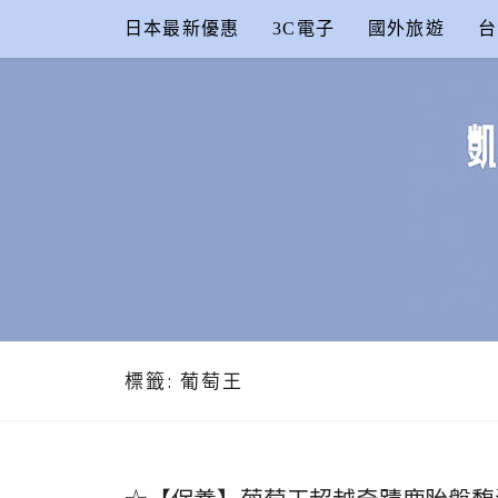
Skip
日本最新優惠
3C電子
國外旅遊
台
to
content
凱的日本食
合作信箱：
KAIKAI00603@GMAIL.COM
標籤:
葡萄王