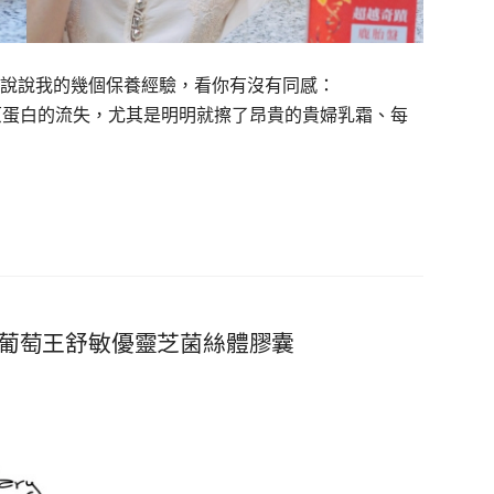
說說我的幾個保養經驗，看你有沒有同感：
原蛋白的流失，尤其是明明就擦了昂貴的貴婦乳霜、每
葡萄王舒敏優靈芝菌絲體膠囊