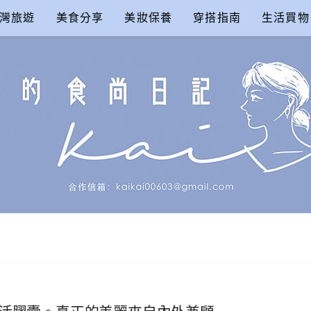
灣旅遊
美食分享
美妝保養
穿搭指南
生活買物
尚日記