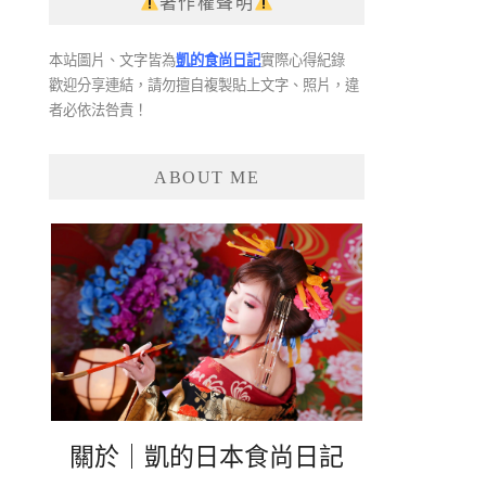
著作權聲明
本站圖片、文字皆為
凱的食尚日記
實際心得紀錄
歡迎分享連結，請勿擅自複製貼上文字、照片，違
者必依法咎責！
ABOUT ME
關於｜凱的日本食尚日記