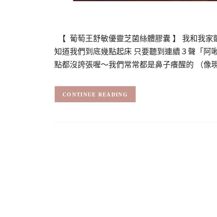
【 葡萄王舒敏優靈芝菌絲體膠囊 】 我和我家
知道我們到底幾點起床 只要聽到連續３聲「阿
點都沒誇張喔～我們常常都是鼻子癢醒的 （像
CONTINUE READING