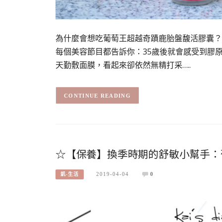
為什麼會想吃葡萄王超越奇蹟鹿胎盤馥活膠囊？
每個美容節目都告訴你：35歲後就會感受到膠
天勤敷面膜，看起來卻依然無精打采…..
CONTINUE READING
☆【保養】換季時期的舒敏小幫手：
2019-04-04
0
凱-生活