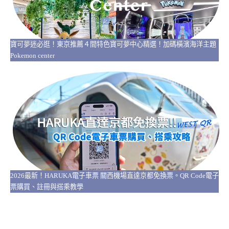
寶可夢迷必逛！東京推薦４間特色寶可夢中心精選！加碼橫濱海洋主題
Pokemon center
2026最新！HARUKA電子車票 關西機場直達京都免換票。QR Code電子
票購買、註冊與搭乘教學