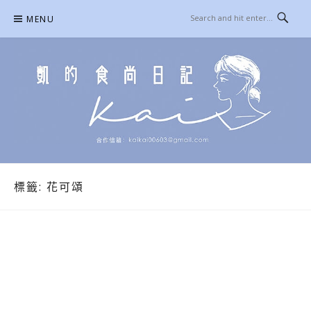
Skip
MENU
to
content
凱的日本食尚日記
合作信箱：
KAIKAI00603@GMAIL.COM
標籤:
花可頌