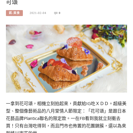
可頌
凱-美食
2021-02-04
0
一拿到花可頌，相機立刻拍起來，貢獻給IG吃ＸＤＤ。超級美
型、整個像藝術品的八月堂情人節限定：「花可頌」是跟日本
花藝品牌Plantica聯名的限定款。一在FB看到我就立刻衝去
買！只有台灣吃得到，而且門市也佈置的花團錦簇，還以為來
到蜷川実花的世…