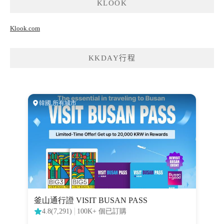
KLOOK
Klook.com
KKDAY行程