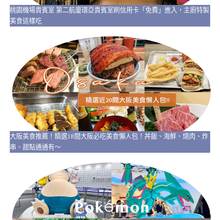
桃園機場貴賓室 第二航廈環亞貴賓室刷信用卡「免費」進入，主廚特製
美食這樣吃
大阪美食推薦！精選18間大阪必吃美食懶人包！丼飯、海鮮、燒肉、炸
串、甜點通通有～