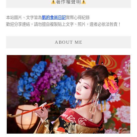
著作權聲明
本站圖片、文字皆為
凱的食尚日記
實際心得紀錄
歡迎分享連結，請勿擅自複製貼上文字、照片，違者必依法咎責！
ABOUT ME