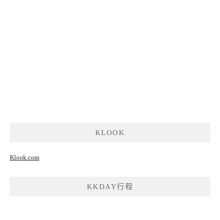
KLOOK
Klook.com
KKDAY行程