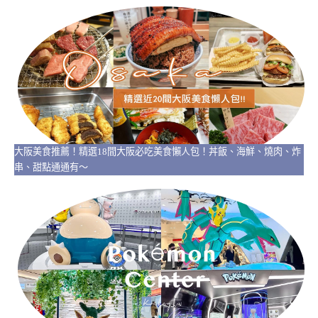
大阪美食推薦！精選18間大阪必吃美食懶人包！丼飯、海鮮、燒肉、炸
串、甜點通通有～