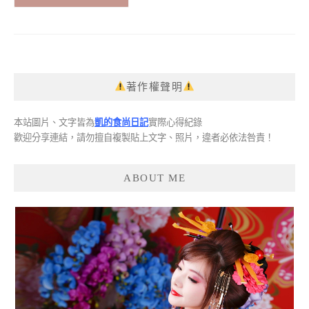
著作權聲明
本站圖片、文字皆為
凱的食尚日記
實際心得紀錄
歡迎分享連結，請勿擅自複製貼上文字、照片，違者必依法咎責！
ABOUT ME