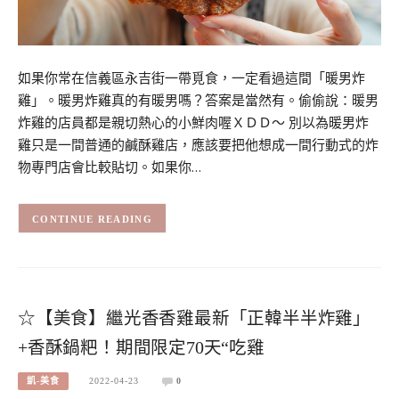
如果你常在信義區永吉街一帶覓食，一定看過這間「暖男炸
雞」。暖男炸雞真的有暖男嗎？答案是當然有。偷偷說：暖男
炸雞的店員都是親切熱心的小鮮肉喔ＸＤＤ～ 別以為暖男炸
雞只是一間普通的鹹酥雞店，應該要把他想成一間行動式的炸
物專門店會比較貼切。如果你…
CONTINUE READING
☆【美食】繼光香香雞最新「正韓半半炸雞」
+香酥鍋粑！期間限定70天“吃雞
凱-美食
2022-04-23
0