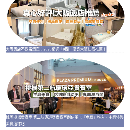
大阪飯店不踩雷清單：2026精選「9間」優質大阪住宿推薦！
桃園機場貴賓室 第二航廈環亞貴賓室刷信用卡「免費」進入，主廚特製
美食這樣吃