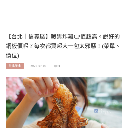
【台北｜信義區】暖男炸雞CP值超高。說好的
銅板價呢？每次都買超大一包太邪惡！(菜單、
價位)
台北美食
2022-07-06
0