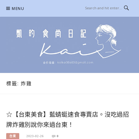
Skip
MENU
to
content
凱的日本食尚日記
合作信箱：
KAIKAI00603@GMAIL.COM
標籤:
炸雞
☆【台東美食】藍蜻蜓速食專賣店。沒吃過招
牌炸雞別說你來過台東！
台東
2023-02-26
0