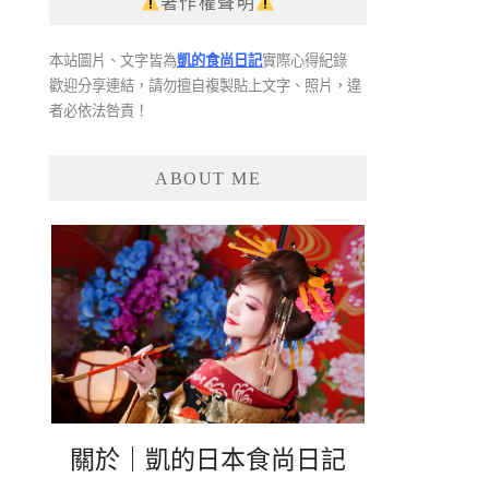
著作權聲明
本站圖片、文字皆為
凱的食尚日記
實際心得紀錄
歡迎分享連結，請勿擅自複製貼上文字、照片，違
者必依法咎責！
ABOUT ME
關於｜凱的日本食尚日記