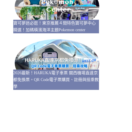
寶可夢迷必逛！東京推薦４間特色寶可夢中心
精選！加碼橫濱海洋主題Pokemon center
2026最新！HARUKA電子車票 關西機場直達京
都免換票。QR Code電子票購買、註冊與搭乘教
學