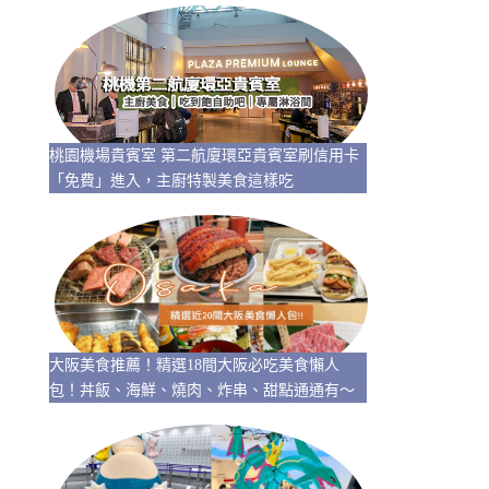
桃園機場貴賓室 第二航廈環亞貴賓室刷信用卡
「免費」進入，主廚特製美食這樣吃
大阪美食推薦！精選18間大阪必吃美食懶人
包！丼飯、海鮮、燒肉、炸串、甜點通通有～