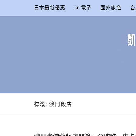
Skip
日本最新優惠
3C電子
國外旅遊
台
to
content
凱的日本食
合作信箱：
KAIKAI00603@GMAIL.COM
標籤:
澳門飯店