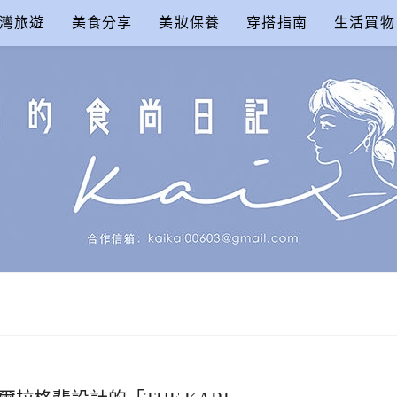
灣旅遊
美食分享
美妝保養
穿搭指南
生活買物
尚日記