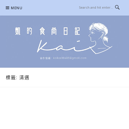
Skip
MENU
to
content
凱的日本食尚日記
合作信箱：
KAIKAI00603@GMAIL.COM
標籤:
清邁