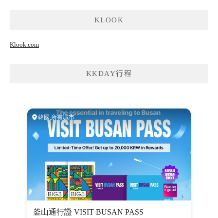
KLOOK
Klook.com
KKDAY行程