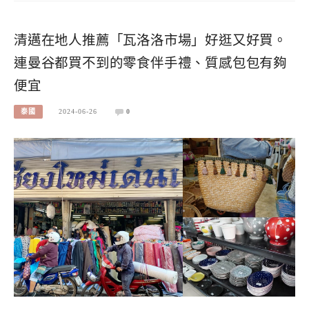
清邁在地人推薦「瓦洛洛市場」好逛又好買。
連曼谷都買不到的零食伴手禮、質感包包有夠
便宜
泰國
2024-06-26
0