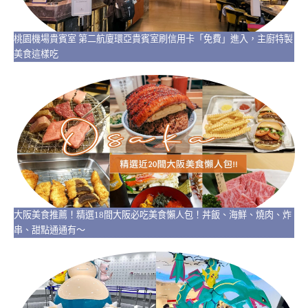
桃園機場貴賓室 第二航廈環亞貴賓室刷信用卡「免費」進入，主廚特製
美食這樣吃
大阪美食推薦！精選18間大阪必吃美食懶人包！丼飯、海鮮、燒肉、炸
串、甜點通通有～