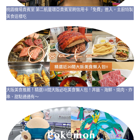
桃園機場貴賓室 第二航廈環亞貴賓室刷信用卡「免費」進入，主廚特製
美食這樣吃
大阪美食推薦！精選18間大阪必吃美食懶人包！丼飯、海鮮、燒肉、炸
串、甜點通通有～