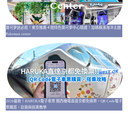
寶可夢迷必逛！東京推薦４間特色寶可夢中心精選！加碼橫濱海洋主題
Pokemon center
2026最新！HARUKA電子車票 關西機場直達京都免換票。QR Code電子
票購買、註冊與搭乘教學