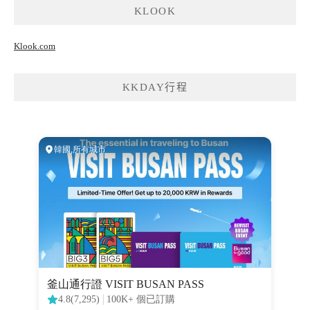
KLOOK
Klook.com
KKDAY行程