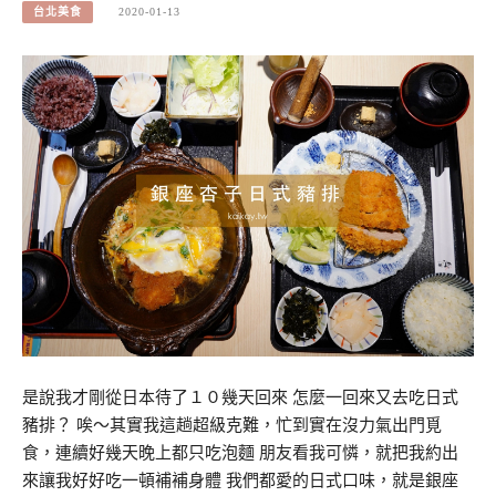
台北美食
2020-01-13
是說我才剛從日本待了１０幾天回來 怎麼一回來又去吃日式
豬排？ 唉～其實我這趟超級克難，忙到實在沒力氣出門覓
食，連續好幾天晚上都只吃泡麵 朋友看我可憐，就把我約出
來讓我好好吃一頓補補身體 我們都愛的日式口味，就是銀座