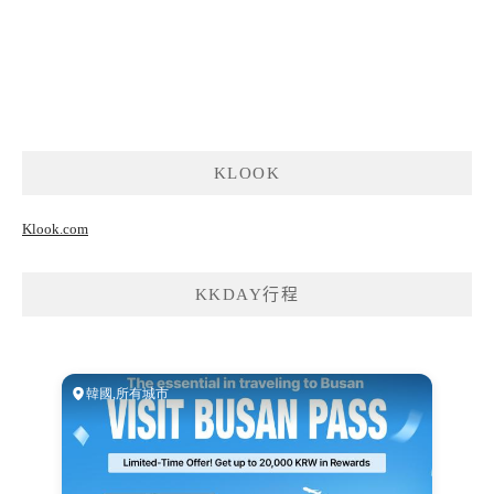
KLOOK
Klook.com
KKDAY行程