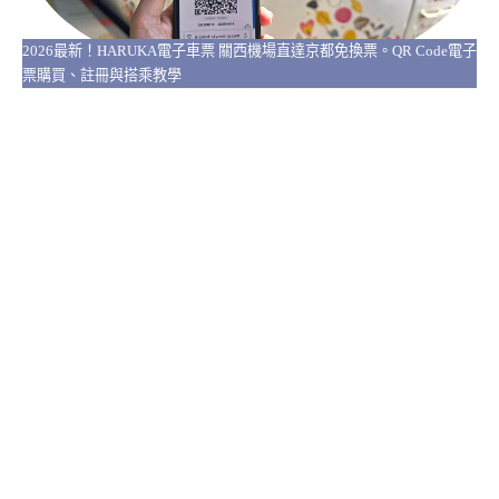
2026最新！HARUKA電子車票 關西機場直達京都免換票。QR Code電子
票購買、註冊與搭乘教學