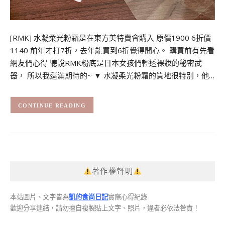
[RMK] 水凝柔光粉霜是在東方美特賣會購入 原價1900 6折價
1140 前年才打7折，去年能買到6折覺得開心。 購買前有先看
網友們心得 聽說RMK粉底是日本女孩們輕透裸妝的秘密武
器， 所以我還滿期待的~ ▼ 水凝柔光粉霜的質地很特別，他…
CONTINUE READING
著作權聲明
本站圖片、文字皆為
凱的食尚日記
實際心得紀錄
歡迎分享連結，請勿擅自複製貼上文字、照片，違者必依法咎責！