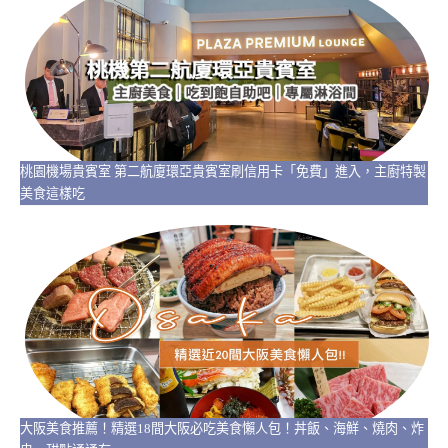
桃園機場貴賓室 第二航廈環亞貴賓室刷信用卡「免費」進入，主廚特製
美食這樣吃
大阪美食推薦！精選18間大阪必吃美食懶人包！丼飯、海鮮、燒肉、炸