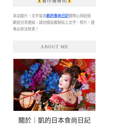
著作權聲明
本站圖片、文字皆為
凱的食尚日記
實際心得紀錄
歡迎分享連結，請勿擅自複製貼上文字、照片，違
者必依法咎責！
ABOUT ME
關於｜凱的日本食尚日記