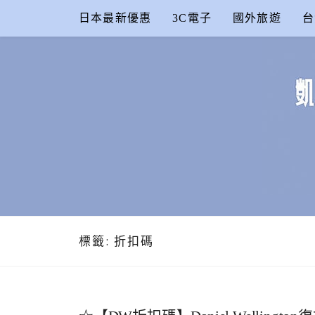
Skip
日本最新優惠
3C電子
國外旅遊
台
to
content
凱的日本食
合作信箱：
KAIKAI00603@GMAIL.COM
標籤:
折扣碼