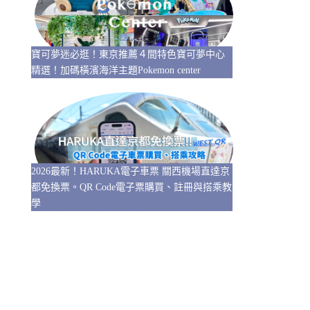
寶可夢迷必逛！東京推薦４間特色寶可夢中心
精選！加碼橫濱海洋主題Pokemon center
2026最新！HARUKA電子車票 關西機場直達京
都免換票。QR Code電子票購買、註冊與搭乘教
學