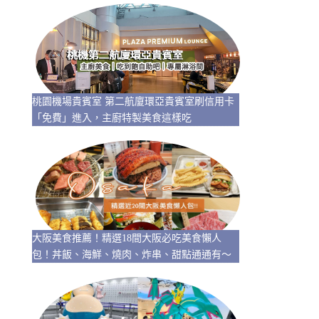
桃園機場貴賓室 第二航廈環亞貴賓室刷信用卡
「免費」進入，主廚特製美食這樣吃
大阪美食推薦！精選18間大阪必吃美食懶人
包！丼飯、海鮮、燒肉、炸串、甜點通通有～