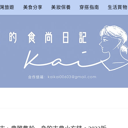
灣旅遊
美食分享
美妝保養
穿搭指南
生活買物
尚日記