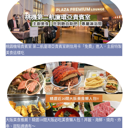
桃園機場貴賓室 第二航廈環亞貴賓室刷信用卡「免費」進入，主廚特製
美食這樣吃
大阪美食推薦！精選18間大阪必吃美食懶人包！丼飯、海鮮、燒肉、炸
串、甜點通通有～