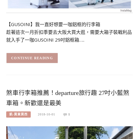
【GUSOINI】我一直好想要一咖鋁框的行李箱
趁著這次一月折扣季要去大阪大買大逛，需要大箱子裝戰利品
就入手了一咖GUSOINI 29吋鋁框箱…..
CONTINUE READING
煞車行李箱推薦！departure旅行趣 27吋小藍煞
車箱。新歡還是最美
凱-買東買西
2018-10-01
1