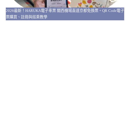
2026最新！HARUKA電子車票 關西機場直達京都免換票。QR Code電子
票購買、註冊與搭乘教學