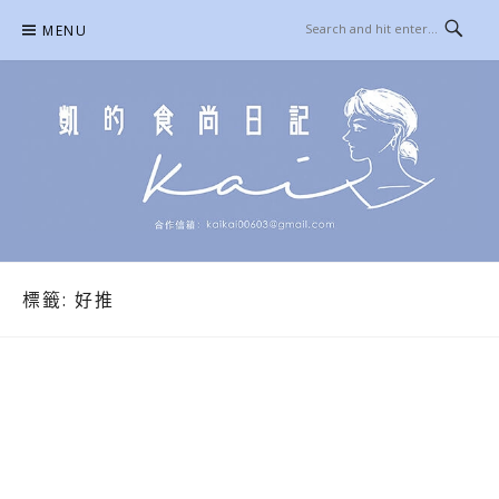
Skip
MENU
to
content
凱的日本食尚日記
合作信箱：
KAIKAI00603@GMAIL.COM
標籤:
好推