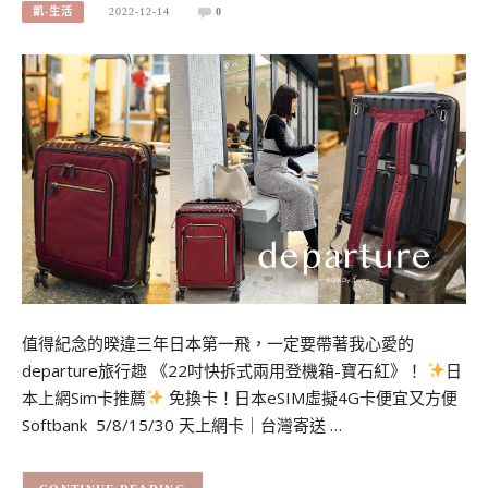
凱-生活
2022-12-14
0
值得紀念的暌違三年日本第一飛，一定要帶著我心愛的
departure旅行趣 《22吋快拆式兩用登機箱-寶石紅》！
日
本上網Sim卡推薦
免換卡！日本eSIM虛擬4G卡便宜又方便
Softbank 5/8/15/30 天上網卡｜台灣寄送 …