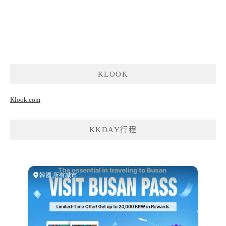
KLOOK
Klook.com
KKDAY行程