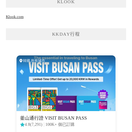
KLOOK
Klook.com
KKDAY行程