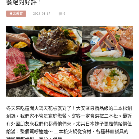
餐絕對好評！
台北美食
2026-01-17
0
冬天來吃這間火鍋天花板就對了！大安區最精品級的二本松涮
涮鍋，我們家不管是家庭聚餐、宴客一定會選擇二本松。最近
有外國朋友來我們也都帶他們來。尤其日本妹子更是情緒價值
給滿，整個驚呼連連～ 二本松火鍋從食材、各種器皿餐具的
精緻度都超越一百分，保證…