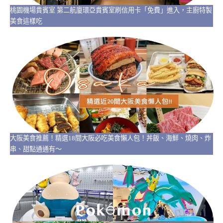
桃園機場貴賓室 第二航廈環亞貴賓室刷信用卡「免費」進入，主廚特製
美食這樣吃
大阪美食推薦！精選18間大阪必吃美食懶人包！丼飯、海鮮、燒肉、炸
串、甜點通通有～