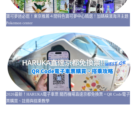
寶可夢迷必逛！東京推薦４間特色寶可夢中心精選！加碼橫濱海洋主題
Pokemon center
2026最新！HARUKA電子車票 關西機場直達京都免換票。QR Code電子
票購買、註冊與搭乘教學