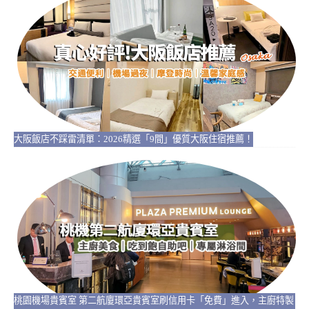
大阪飯店不踩雷清單：2026精選「9間」優質大阪住宿推薦！
桃園機場貴賓室 第二航廈環亞貴賓室刷信用卡「免費」進入，主廚特製