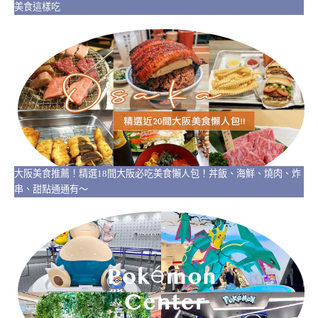
美食這樣吃
大阪美食推薦！精選18間大阪必吃美食懶人包！丼飯、海鮮、燒肉、炸
串、甜點通通有～