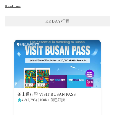
Klook.com
KKDAY行程