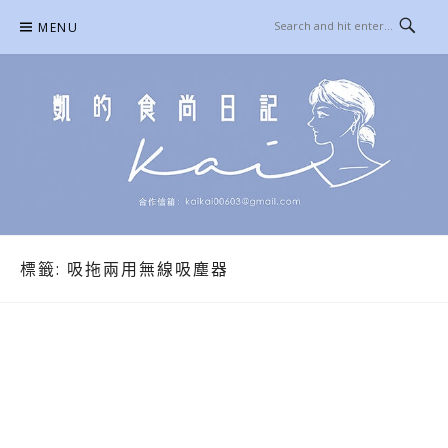
Skip
MENU
to
content
凱的日本食尚日記
合作信箱：
KAIKAI00603@GMAIL.COM
標籤:
吸拖兩用無線吸塵器