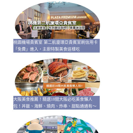
桃園機場貴賓室 第二航廈環亞貴賓室刷信用卡
「免費」進入，主廚特製美食這樣吃
大阪美食推薦！精選18間大阪必吃美食懶人
包！丼飯、海鮮、燒肉、炸串、甜點通通有～