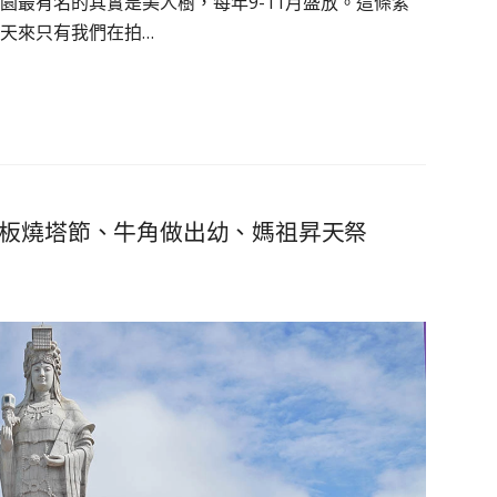
園最有名的其實是美人樹，每年9-11月盛放。這條紫
天來只有我們在拍…
鐵板燒塔節、牛角做出幼、媽祖昇天祭