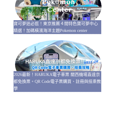
寶可夢迷必逛！東京推薦４間特色寶可夢中心
精選！加碼橫濱海洋主題Pokemon center
2026最新！HARUKA電子車票 關西機場直達京
都免換票。QR Code電子票購買、註冊與搭乘教
學