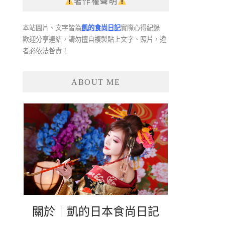
著作權聲明
本站圖片、文字皆為
凱的食尚日記
實際心得紀錄
歡迎分享連結，請勿擅自複製貼上文字、照片，違
者必依法咎責！
ABOUT ME
關於｜凱的日本食尚日記