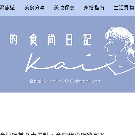
灣旅遊
美食分享
美妝保養
穿搭指南
生活買物
尚日記