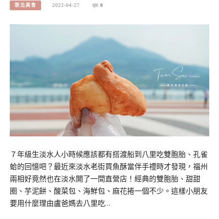
新北美食
2022-04-27
0
７年級生淡水人小時候應該都有搭渡船到八里吃雙胞胎、孔雀
蛤的回憶吧？最近來淡水老街買魚酥當伴手禮時才發現，福州
兩相好竟然也在淡水開了一間直營店！經典的雙胞胎、甜甜
圈、芋泥餅、酸菜包、海鮮包、麻花捲一個不少。這樣小朋友
要用什麼理由盧爸媽去八里吃…