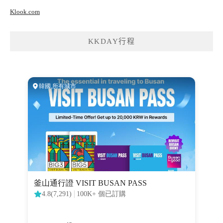
Klook.com
KKDAY行程