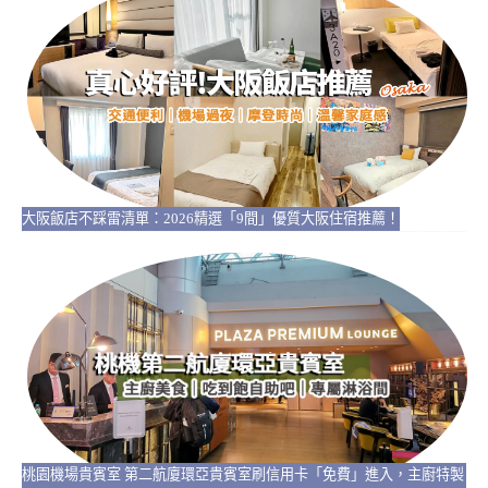
大阪飯店不踩雷清單：2026精選「9間」優質大阪住宿推薦！
桃園機場貴賓室 第二航廈環亞貴賓室刷信用卡「免費」進入，主廚特製