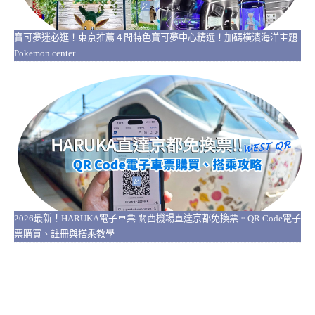
寶可夢迷必逛！東京推薦４間特色寶可夢中心精選！加碼橫濱海洋主題
Pokemon center
2026最新！HARUKA電子車票 關西機場直達京都免換票。QR Code電子
票購買、註冊與搭乘教學