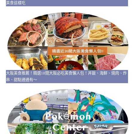
美食這樣吃
大阪美食推薦！精選18間大阪必吃美食懶人包！丼飯、海鮮、燒肉、炸
串、甜點通通有～