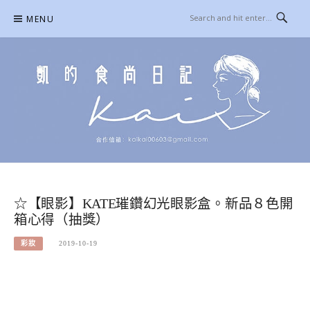
Skip
MENU
to
content
凱的日本食尚日記
合作信箱：
KAIKAI00603@GMAIL.COM
☆【眼影】KATE璀鑽幻光眼影盒。新品８色開
箱心得（抽獎）
彩妝
2019-10-19