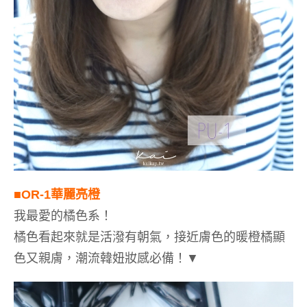
■OR-1
華麗亮橙
我最愛的橘色系！
橘色看起來就是活潑有朝氣，接近膚色的暖橙橘顯
色又親膚，潮流韓妞妝感必備！
▼