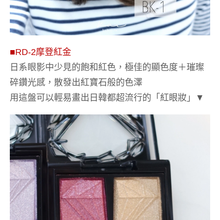
■RD-2
摩登紅金
日系眼影中少見的飽和紅色，極佳的顯色度＋璀璨
碎鑽光感，散發出紅寶石般的色澤
用這盤可以輕易畫出日韓都超流行的「紅眼妝」
▼