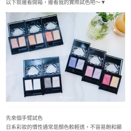
以下就邊看開箱，邊看我的實際試色吧～
▼
先來個手臂試色
日系彩妝的慣性通常是顏色較輕透，不容易飽和顯