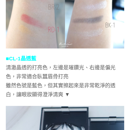
■CL-1
晶透藍
清澈晶透的打亮色，左邊是璀鑽光、右邊是偏光
色，非常適合臥蠶眉骨打亮
雖然色號是藍色，但其實擦起來是非常乾淨的透
白，讓眼妝顯得澄淨清爽
▼