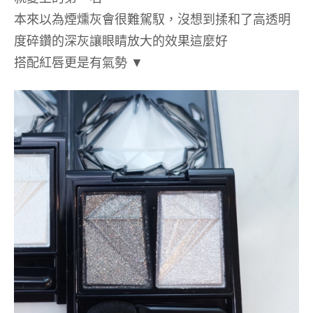
本來以為煙燻灰會很難駕馭，沒想到揉和了高透明
度碎鑽的深灰讓眼睛放大的效果這麼好
搭配紅唇更是有氣勢
▼