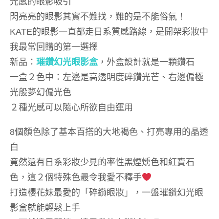
光感的眼影吸引
閃亮亮的眼影其實不難找，難的是不能俗氣！
KATE
的眼影一直都走日系質感路線，是開架彩妝中
我最常回購的第一選擇
新品：
璀鑽幻光眼影盒
，外盒設計就是一顆鑽石
一盒２色中：左邊是高透明度碎鑽光芒、右邊偏極
光般夢幻偏光色
２種光感可以隨心所欲自由運用
8
個顏色除了基本百搭的大地褐色、打亮專用的晶透
白
竟然還有日系彩妝少見的率性黑煙燻色和紅寶石
色，這２個特殊色最令我愛不釋手
打造櫻花妹最愛的「碎鑽眼妝」，一盤璀鑽幻光眼
影盒就能輕鬆上手