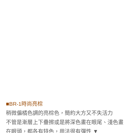
■BR-1
時尚亮棕
稍微偏橘色調的亮棕色，簡約大方又不失活力
不管是漸層上下疊擦或是將深色畫在眼尾、淺色畫
在眼頭，都各有特色，用法很有彈性
▼