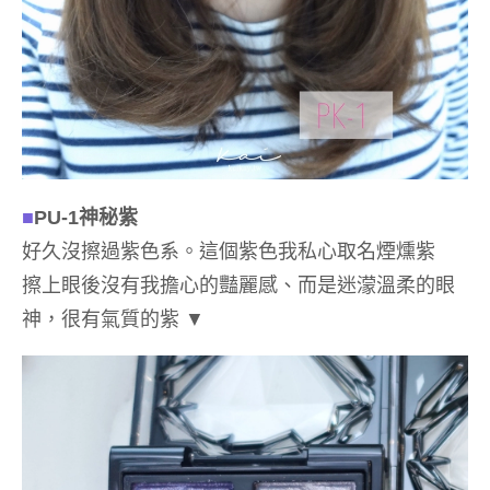
■
PU-1
神秘紫
好久沒擦過紫色系。這個紫色我私心取名煙燻紫
擦上眼後沒有我擔心的豔麗感、而是迷濛溫柔的眼
神，很有氣質的紫
▼