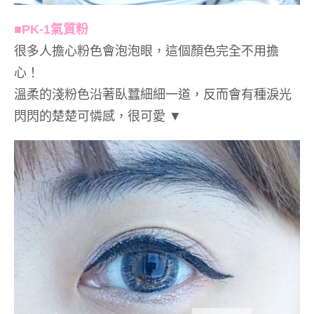
■PK-1
氣質粉
很多人擔心粉色會泡泡眼，這個顏色完全不用擔
心！
溫柔的淺粉色沿著臥蠶細細一道，反而會有種淚光
閃閃的楚楚可憐感，很可愛
▼