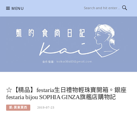
Skip
MENU
to
content
凱的日本食尚日記
合作信箱：
KAIKAI00603@GMAIL.COM
☆【精品】festaria生日禮物輕珠寶開箱。銀座
festaria bijou SOPHIA GINZA旗艦店購物記
凱-買東買西
2019-07-23