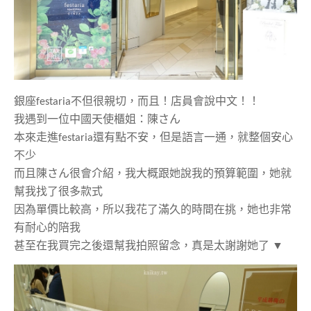
銀座
festaria
不但很親切，而且！店員會說中文！！
我遇到一位中國天使櫃姐：陳さん
本來走進
festaria
還有點不安，但是語言一通，就整個安心
不少
而且陳さん很會介紹，我大概跟她說我的預算範圍，她就
幫我找了很多款式
因為單價比較高，所以我花了滿久的時間在挑，她也非常
有耐心的陪我
甚至在我買完之後還幫我拍照留念，真是太謝謝她了
▼