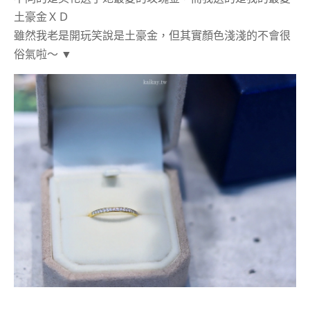
土豪金ＸＤ
雖然我老是開玩笑說是土豪金，但其實顏色淺淺的不會很
俗氣啦～
▼