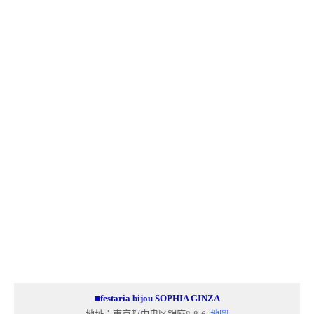
■festaria bijou SOPHIA GINZA