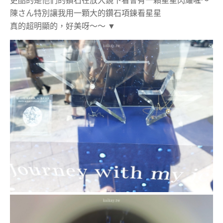
更酷的是他們的鑽石在放大鏡下看會有一顆星星閃耀喔～
陳さん特別讓我用一顆大的鑽石項鍊看星星
真的超明顯的，好美呀～～
▼