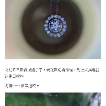
之前ＦＢ就賣過關子了，現在就別再作怪，馬上來揭曉我
的生日禮物
將將～～
就是這款
▼