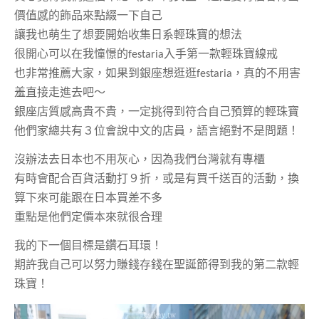
價值感的飾品來點綴一下自己
讓我也萌生了想要開始收集日系輕珠寶的想法
很開心可以在我憧憬的
festaria
入手第一款輕珠寶線戒
也非常推薦大家，如果到銀座想逛逛
festaria
，真的不用害
羞直接走進去吧～
銀座店質感高貴不貴，一定挑得到符合自己預算的輕珠寶
他們家總共有３位會說中文的店員，語言絕對不是問題！
沒辦法去日本也不用灰心，因為我們台灣就有專櫃
有時會配合百貨活動打９折，或是有買千送百的活動，換
算下來可能跟在日本買差不多
重點是他們定價本來就很合理
我的下一個目標是鑽石耳環！
期許我自己可以努力賺錢存錢在聖誕節得到我的第二款輕
珠寶！