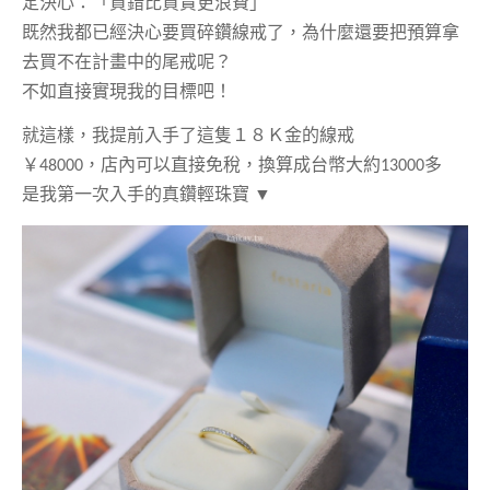
定決心：「買錯比買貴更浪費」
既然我都已經決心要買碎鑽線戒了，為什麼還要把預算拿
去買不在計畫中的尾戒呢？
不如直接實現我的目標吧！
就這樣，我提前入手了這隻１８
Ｋ金的線戒
￥
48000
，店內可以直接免稅，換算成台幣大約
13000
多
是我第一次入手的真鑽輕珠寶
▼