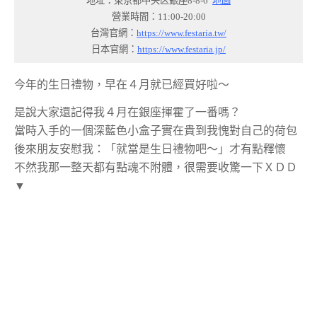
地址：東京都中央区銀座8-8-6
地圖
營業時間：11:00-20:00
台灣官網：
https://www.festaria.tw/
日本官網：
https://www.festaria.jp/
今年的生日禮物，早在４月就已經買好啦～
是說大家還記得我４月在銀座揮霍了一番嗎？
當時入手的一個深藍色小盒子實在貴到我愧對自己的荷包
後來朋友安慰我：「就當是生日禮物吧～」才有點釋懷
不然我那一整天都有點魂不附體，很需要收驚一下ＸＤＤ
▼