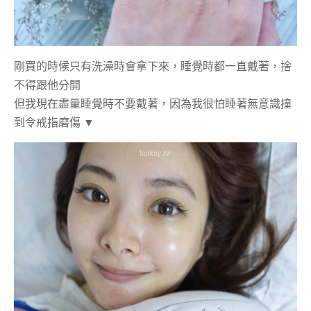
剛買的時候只有洗澡時會拿下來，睡覺時都一直戴著，捨
不得跟他分開
但我現在盡量睡覺時不要戴著，因為我很怕睡著無意識撞
到令戒指磨傷
▼