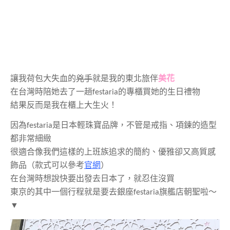
讓我荷包大失血的
兇手
就是我的東北旅伴
美花
在台灣時陪她去了一趟
festaria
的專櫃買她的生日禮物
結果反而是我在櫃上大生火！
因為
festaria
是日本輕珠寶品牌，不管是戒指、項鍊的造型
都非常細緻
很適合像我們這樣的上班族追求的簡約、優雅卻又高質感
飾品（款式可以參考
官網
）
在台灣時想說快要出發去日本了，就忍住沒買
東京的其中一個行程就是要去銀座
festaria
旗艦店朝聖啦～
▼