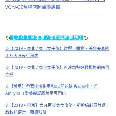
VOYAGE台場店超甜優惠價
〖２０１９東京
/
東北延伸閱讀〗
☆【
2019
。東北
/
東京女子旅】賞櫻、購物、美食兼具的
１０天９夜行程表
☆【
2019
。東北
/
東京女子旅】忽冷忽熱好難捉摸的四月
穿搭
☆【美甲】帶著櫻桃指甲和
9D
開花睫毛去賞櫻。＠
Amilynails
愛美麗凝膠美甲專門店
☆【2019。東京】大丸百貨美食攻略。新幹線必買首選：
敘敘苑便當＋藍瓶咖啡