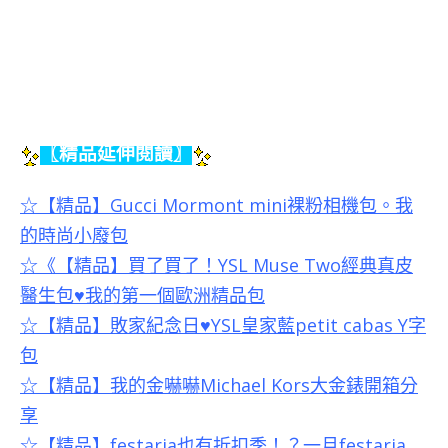
〖精品延伸閱讀〗
☆【精品】
Gucci Mormont mini
裸粉相機包。我
的時尚小廢包
☆
《【精品】買了買了！
YSL Muse Two
經典真皮
醫生包
♥
我的第一個歐洲精品包
☆
【精品】敗家紀念日
♥YSL
皇家藍
petit cabas Y
字
包
☆
【精品】我的金嚇嚇
Michael Kors
大金錶開箱分
享
☆【精品】festaria也有折扣季！？一月festaria