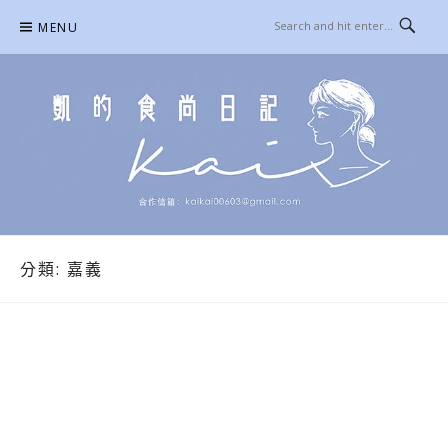
Skip
MENU
to
content
凱的日本食尚日記
合作信箱：
KAIKAI00603@GMAIL.COM
分類:
嘉義