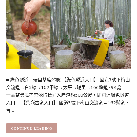
■ 綠色隧道｜瑞里茶席體驗 【綠色隧道入口】 國道3號下梅山
交流道→台3線→162甲線→太平→瑞里→166縣道79K處。
一品茶業民宿旁依指標進入產道約500公尺，即可達綠色隧道
入口。 【柴巃古道入口】 國道3號下梅山交流道→162縣道、
台…
CONTINUE READING