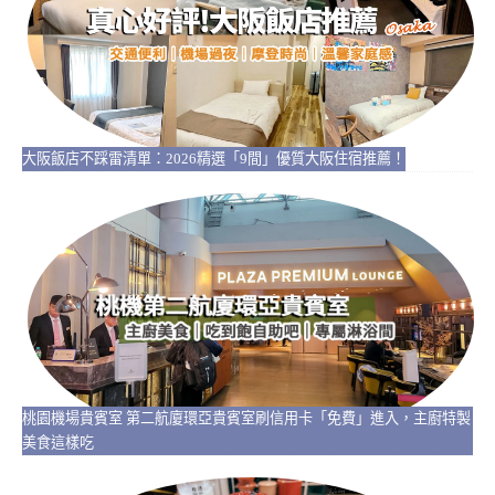
大阪飯店不踩雷清單：2026精選「9間」優質大阪住宿推薦！
桃園機場貴賓室 第二航廈環亞貴賓室刷信用卡「免費」進入，主廚特製
美食這樣吃