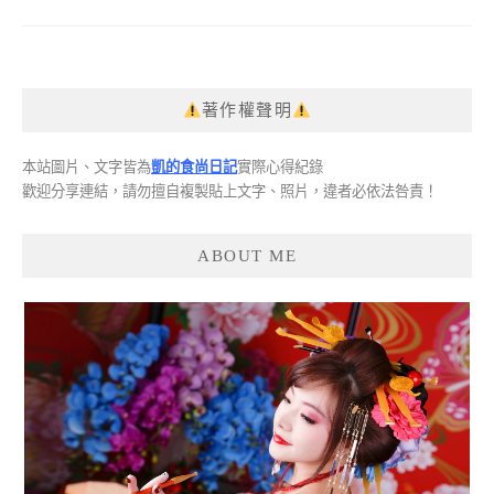
著作權聲明
本站圖片、文字皆為
凱的食尚日記
實際心得紀錄
歡迎分享連結，請勿擅自複製貼上文字、照片，違者必依法咎責！
ABOUT ME