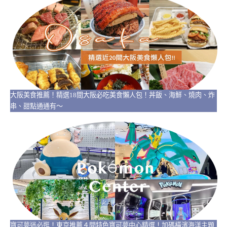
大阪美食推薦！精選18間大阪必吃美食懶人包！丼飯、海鮮、燒肉、炸
串、甜點通通有～
寶可夢迷必逛！東京推薦４間特色寶可夢中心精選！加碼橫濱海洋主題