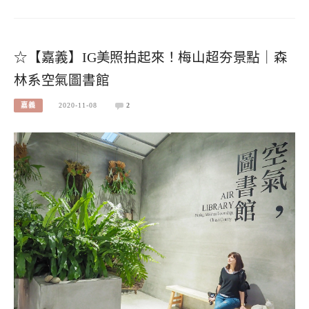
☆【嘉義】IG美照拍起來！梅山超夯景點｜森
林系空氣圖書館
嘉義
2020-11-08
2