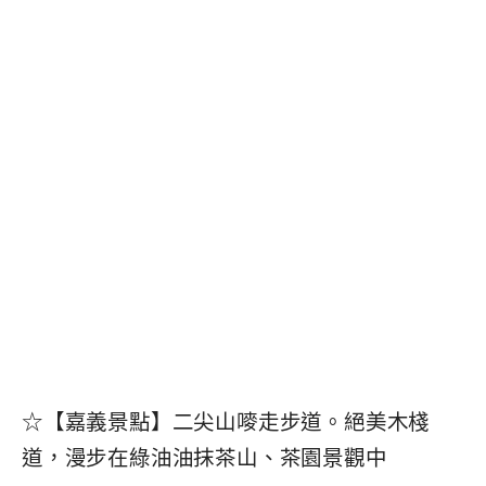
☆【嘉義景點】二尖山嘜走步道。絕美木棧
道，漫步在綠油油抹茶山、茶園景觀中