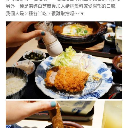
另外一種是磨碎白芝麻後加入豬排醬料感受濃郁的口感
我個人是２種各半吃，很難取捨呀～ ▼