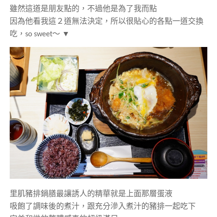
雖然這道是朋友點的，不過他是為了我而點
因為他看我這２道無法決定，所以很貼心的各點一道交換
吃，so sweet～ ▼
里肌豬排鍋膳最讓誘人的精華就是上面那層蛋液
吸飽了調味後的煮汁，跟充分滲入煮汁的豬排一起吃下