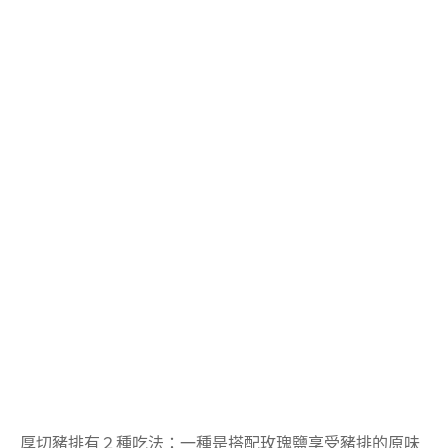
厚切豬排有２種吃法：一種是搭配玫瑰鹽享受豬排的原味