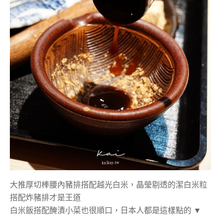
大推厚切棒腰內豬排搭配越光白米，晶瑩剔透的潔白米粒
搭配炸豬排才是王道
白米飯搭配醃漬小菜也很順口，日本人都是這樣點的 ▼