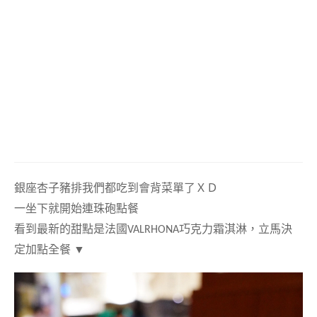
銀座杏子豬排我們都吃到會背菜單了ＸＤ
一坐下就開始連珠砲點餐
看到最新的甜點是法國VALRHONA巧克力霜淇淋，立馬決
定加點全餐 ▼