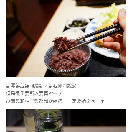
高麗菜絲無限續點，對我剛剛說過了
但是很重要所以要再說一次
胡麻醬和柚子醬都超級絕搭，一定要續２次！▼