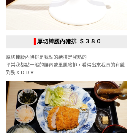
▐
厚切棒腰內豬排 ＄３８０
厚切棒腰內豬排是我點的豬排是我點的
平常我都點一般的腰內或里肌豬排，看得出來我真的有餓
到齁ＸＤＤ▼