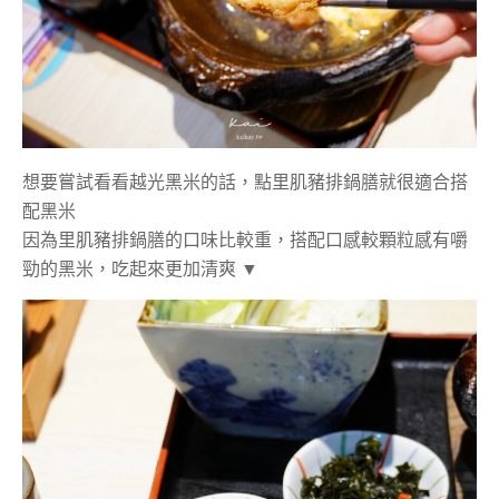
想要嘗試看看越光黑米的話，點里肌豬排鍋膳就很適合搭
配黑米
因為里肌豬排鍋膳的口味比較重，搭配口感較顆粒感有嚼
勁的黑米，吃起來更加清爽 ▼