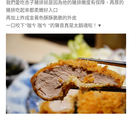
我們愛吃杏子豬排就是因為他的豬排嫩度有保障，再厚的
豬排吃起來都柔嫩好入口
再加上炸成金黃色酥酥脆脆的外皮
一口咬下”咖ㄘ 咖ㄘ “的聲音真是太銷魂啦！▼