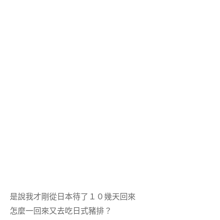
是說我才剛從日本待了１０幾天回來
怎麼一回來又去吃日式豬排？