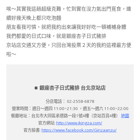
唉～其實我這趟超級克難，忙到實在沒力氣出門覓食，連
續好幾天晚上都只吃泡麵
朋友看我可憐，就把我約出來讓我好好吃一頓補補身體
我們都愛的日式口味，就是銀座杏子日式豬排
京站店交通又方便，只回台灣投票２天的我約這裡最方便
啦～
■
銀座杏子日式豬排 台北京站店
分店電話： 02-2558-6878
營業時間：週日～週四 11:00~21:30 ，週五～週六 11:00~22:00
餐廳地址：台北市大同區承德路一段1號4樓（京站百貨4樓）
地圖
官方網站:
http://www.ikingza.com/
官方臉書:
https://www.facebook.com/Ginzaanzu/