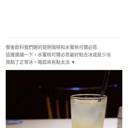
餐後飲料我們選的是熱咖啡和水蜜桃可爾必思
這邊建議一下，水蜜桃可爾必思最好點去冰或是少冰
我點了正常冰，喝起來有點太淡 ▼