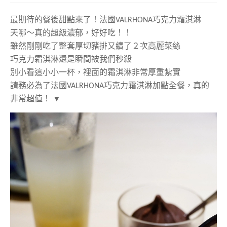
最期待的餐後甜點來了！
法國VALRHONA巧克力霜淇淋
天哪～真的超級濃郁，好好吃！！
雖然剛剛吃了整套厚切豬排又續了２次高麗菜絲
巧克力霜淇淋還是瞬間被我們秒殺
別小看這小小一杯，裡面的霜淇淋非常厚重紮實
請務必為了
法國VALRHONA巧克力霜淇淋加點全餐，真的
非常超值！ ▼