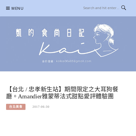
Skip
MENU
to
content
凱的日本食尚日記
合作信箱：
KAIKAI00603@GMAIL.COM
【台北 / 忠孝新生站】期間限定之大耳狗餐
廳。Amandier雅蒙蒂法式甜點愛評體驗團
台北美食
2017-06-30