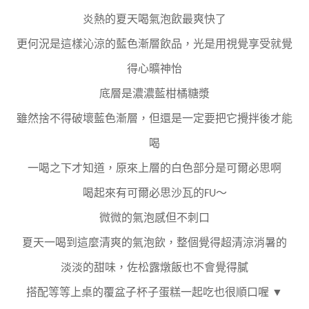
炎熱的夏天喝氣泡飲最爽快了
更何況是這樣沁涼的藍色漸層飲品，光是用視覺享受就覺
得心曠神怡
底層是濃濃藍柑橘
糖漿
雖然捨不得破壞藍色漸層，但還是一定要把它攪拌後才能
喝
一喝之下才知道，原來上層的白色部分是可爾必思啊
喝起來有可爾必思沙瓦的FU～
微微的氣泡感但不刺口
夏天一喝到這麼清爽的氣泡飲，整個覺得超清涼消暑的
淡淡的甜味，佐松露燉飯也不會覺得膩
搭配等等上桌的覆盆子杯子蛋糕一起吃也很順口喔 ▼