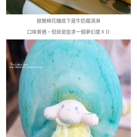
掀開棉花糖底下是牛奶霜淇淋
口味普通，但就是追求一個夢幻度ＸＤ