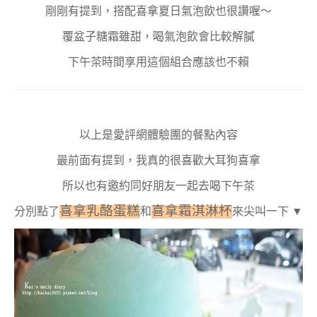
剛剛有提到，搭配喜拿夏日氣泡飲也很讚喔～
覆盆子糖霜雖甜，喝氣泡飲會比較解膩
下午茶時間享用這個組合應該也不賴
以上是愛評網體驗團的餐點內容
最前面有提到，我真的很喜歡大耳狗喜拿
所以也有邀約同好朋友一起去喝下午茶
喜拿乳酪蛋糕
喜拿霜淇淋杯
分別點了
和
來尖叫一下 ▼