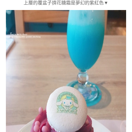
上層的覆盆子擠花糖霜是夢幻的紫紅色
▼