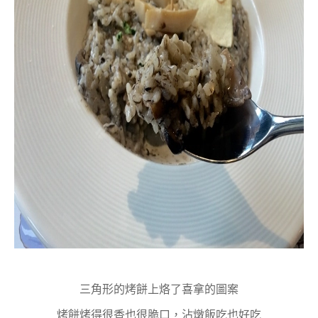
三角形的烤餅上烙了喜拿的圖案
烤餅烤得很香也很脆口，沾燉飯吃也好吃