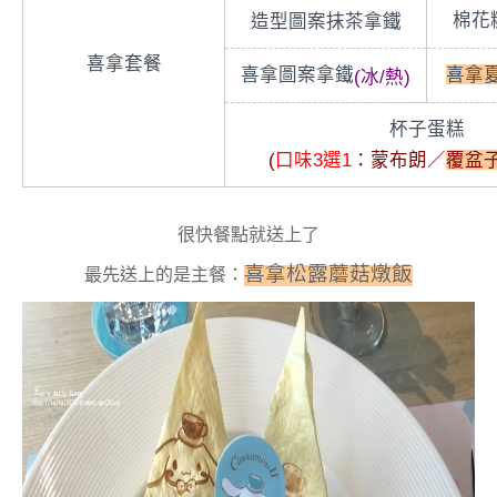
棉花
造型圖案抹茶拿鐵
喜拿套餐
喜拿圖案拿鐵
喜拿
(冰/熱)
杯子蛋糕
(
口味3選1
：蒙布朗／
覆盆
很快餐點就送上了
喜拿松露蘑菇燉飯
最先送上的是主餐：