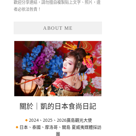
歡迎分享連結，請勿擅自複製貼上文字、照片，違
者必依法咎責！
ABOUT ME
關於｜凱的日本食尚日記
2024、2025、2026廣島觀光大使
日本、泰國、摩洛哥、關島 夏威夷媒體採訪
團