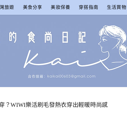
灣旅遊
美食分享
美妝保養
穿搭指南
生活買物
尚日記
穿？WIWI樂活刷毛發熱衣穿出輕暖時尚感