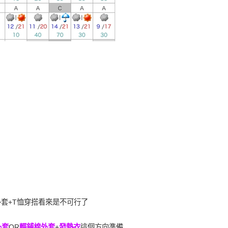
外套
+
T恤
穿搭看來是不可行了
外套
OR
輕鋪棉外套
+
發熱衣
這個方向準備