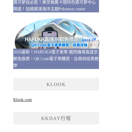
寶可夢迷必逛！東京推薦４間特色寶可夢中心
精選！加碼橫濱海洋主題Pokemon center
2026最新！HARUKA電子車票 關西機場直達京
都免換票。QR Code電子票購買、註冊與搭乘教
學
KLOOK
Klook.com
KKDAY行程