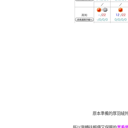
原本準備的
厚羽絨
所以我轉往輕便又保暖的
羊毛