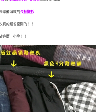
是準備薄款的
長袖襯衫
衣真的超省空間的！！
↓
↓
↓
↓
↓
佔這麼一小塊！！