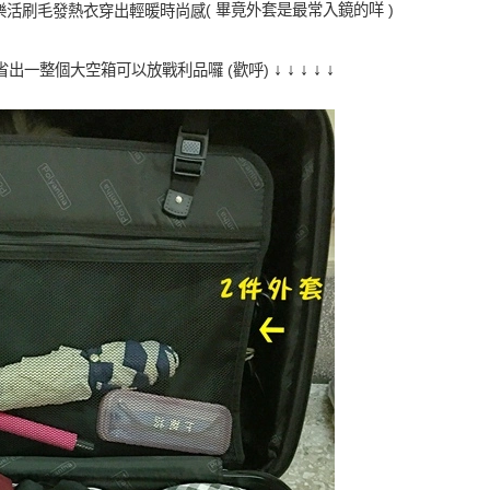
( 畢竟外套是最常入鏡的咩 )
↓
↓
↓
↓
↓
出一整個大空箱可以放戰利品囉 (歡呼)