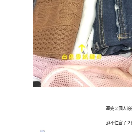
塞完２個人的
忍不住塞了２