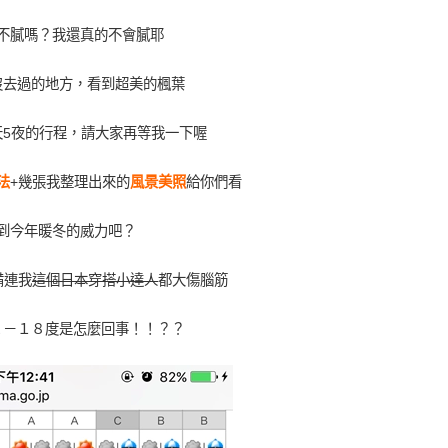
不膩嗎？我還真的不會膩耶
沒去過的地方，看到超美的楓葉
天5夜的行程，請大家再等我一下喔
法
+幾張我整理出來的
風景美照
給你們看
到今年暖冬的威力吧？
備連我
這個日本穿搭小達人
都大傷腦筋
２－１８度是怎麼回事！！？？