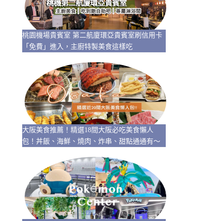
桃園機場貴賓室 第二航廈環亞貴賓室刷信用卡
「免費」進入，主廚特製美食這樣吃
大阪美食推薦！精選18間大阪必吃美食懶人
包！丼飯、海鮮、燒肉、炸串、甜點通通有～